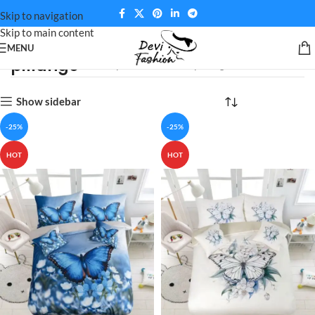
Skip to navigation
Skip to main content
MENU
pillangó
Kezdőlap
Minta termék
pillangó
Show sidebar
-25%
-25%
HOT
HOT