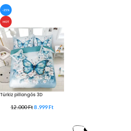
-25%
HOT
Türkiz pillangós 3D
ágyneműhuzat
12 .000
Ft
8 .999
Ft