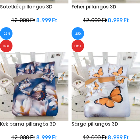
Sötétkék pillangós 3D
Fehér pillangós 3D
ágyneműhuzat
ágyneműhuzat
12 .000
Ft
8 .999
Ft
12 .000
Ft
8 .999
Ft
-25%
-25%
HOT
HOT
Kék barna pillangós 3D
Sárga pillangós 3D
ágyneműhuzat
ágyneműhuzat
12 .000
Ft
8 .999
Ft
12 .000
Ft
8 .999
Ft