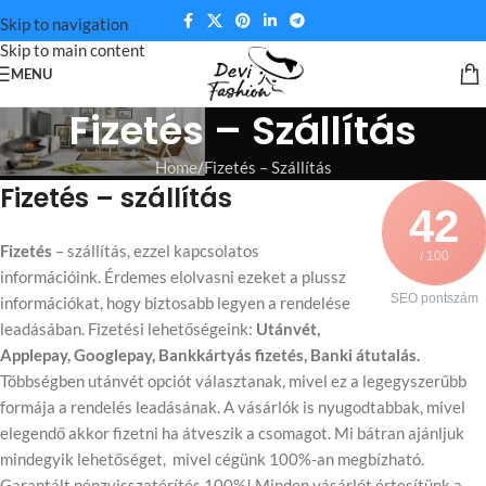
Skip to navigation
Skip to main content
MENU
Fizetés – Szállítás
Home
Fizetés – Szállítás
Fizetés
– szállítás
42
Fizetés
– szállítás, ezzel kapcsolatos
/ 100
információink. Érdemes elolvasni ezeket a plussz
SEO pontszám
információkat, hogy biztosabb legyen a rendelése
leadásában. Fizetési lehetőségeink:
Utánvét,
Applepay, Googlepay, Bankkártyás fizetés, Banki átutalás.
Többségben utánvét opciót választanak, mivel ez a legegyszerűbb
formája a rendelés leadásának. A vásárlók is nyugodtabbak, mivel
elegendő akkor fizetni ha átveszik a csomagot. Mi bátran ajánljuk
mindegyik lehetőséget, mivel cégünk 100%-an megbízható.
Garantált pénzvisszatérítés 100%! Minden vásárlót értesítünk a