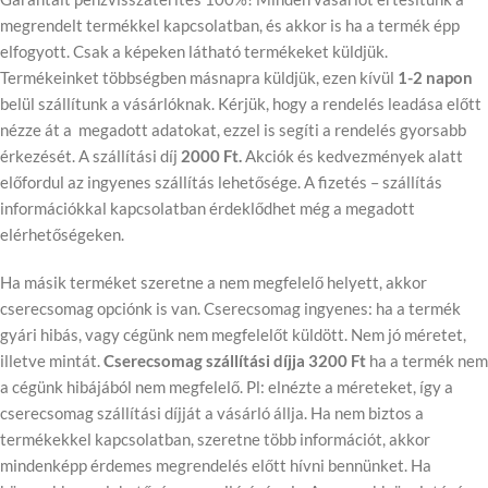
megrendelt termékkel kapcsolatban, és akkor is ha a termék épp
elfogyott. Csak a képeken látható termékeket küldjük.
Termékeinket többségben másnapra küldjük, ezen kívül
1-2 napon
belül szállítunk a vásárlóknak. Kérjük, hogy a rendelés leadása előtt
nézze át a megadott adatokat, ezzel is segíti a rendelés gyorsabb
érkezését. A szállítási díj
2000 Ft.
Akciók és kedvezmények alatt
előfordul az ingyenes szállítás lehetősége. A fizetés – szállítás
információkkal kapcsolatban érdeklődhet még a megadott
elérhetőségeken.
Ha másik terméket szeretne a nem megfelelő helyett, akkor
cserecsomag opciónk is van. Cserecsomag ingyenes: ha a termék
gyári hibás, vagy cégünk nem megfelelőt küldött. Nem jó méretet,
illetve mintát.
Cserecsomag szállítási díjja 3200 Ft
ha a termék nem
a cégünk hibájából nem megfelelő. Pl: elnézte a méreteket, így a
cserecsomag szállítási díjját a vásárló állja. Ha nem biztos a
termékekkel kapcsolatban, szeretne több információt, akkor
mindenképp érdemes megrendelés előtt hívni bennünket. Ha