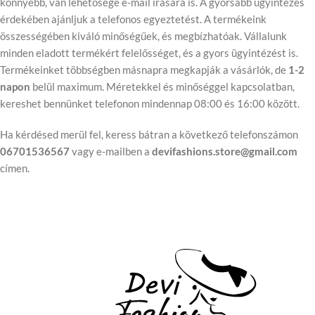
könnyebb, van lehetősége e-mail írására is. A gyorsabb ügyintézés
érdekében ajánljuk a telefonos egyeztetést. A termékeink
összességében kiváló minőségűek, és megbízhatóak. Vállalunk
minden eladott termékért felelősséget, és a gyors ügyintézést is.
Termékeinket többségben másnapra megkapják a vásárlók, de
1-2
napon
belül maximum. Méretekkel és minőséggel kapcsolatban,
kereshet bennünket telefonon mindennap 08:00 és 16:00 között.
Ha kérdésed merül fel, keress bátran a következő telefonszámon
06701536567
vagy e-mailben a
devifashions.store@gmail.com
címen.