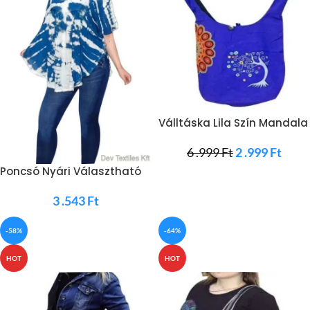
Válltáska Lila Szín Mandala
6 .999
Ft
2 .999
Ft
Poncsó Nyári Választható
Szín
3 .543
Ft
-58%
-64%
HOT
HOT