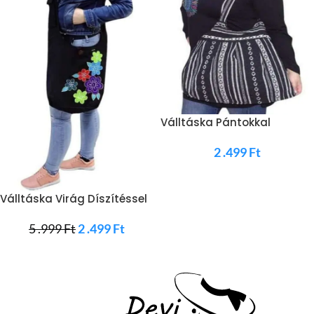
Válltáska Pántokkal
Csíkozott
2 .499
Ft
Válltáska Virág Díszítéssel
5 .999
Ft
2 .499
Ft