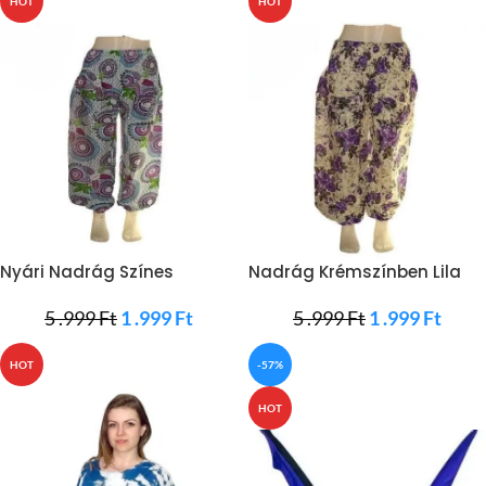
HOT
HOT
Nyári Nadrág Színes
Nadrág Krémszínben Lila
Mandalával
Rózsákkal
5 .999
Ft
1 .999
Ft
5 .999
Ft
1 .999
Ft
HOT
-57%
HOT