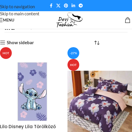
Skip to navigation
Skip to main content
MENU
lila
Kezdőlap
Színek termék
lila
Show sidebar
HOT
-27%
HOT
Lilo Disney Lila Törölköző