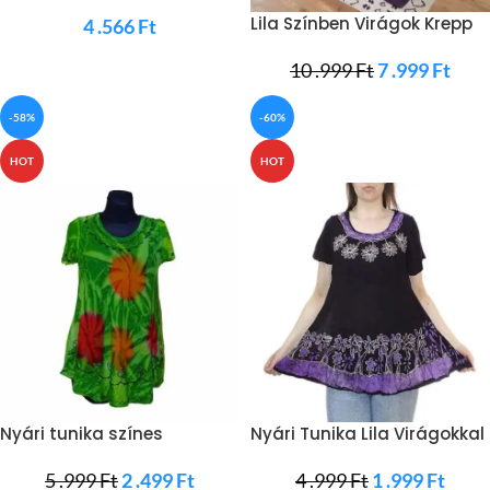
Lila Színben Virágok Krepp
4 .566
Ft
Ágynemű
10 .999
Ft
7 .999
Ft
-58%
-60%
HOT
HOT
Nyári tunika színes
Nyári Tunika Lila Virágokkal
pöttyökkel rajta
5 .999
Ft
2 .499
Ft
4 .999
Ft
1 .999
Ft