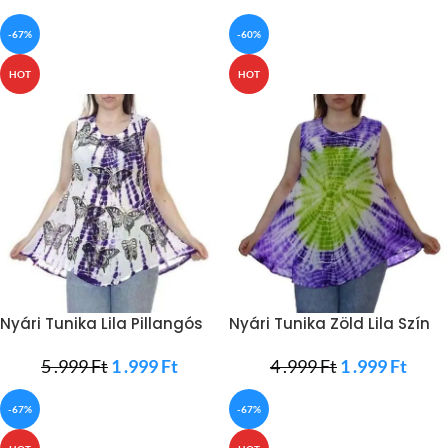
-67%
-60%
HOT
HOT
Nyári Tunika Lila Pillangós
Nyári Tunika Zöld Lila Szín
5 .999
Ft
1 .999
Ft
4 .999
Ft
1 .999
Ft
-67%
-67%