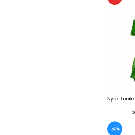
Nyári tunik
5
-60%