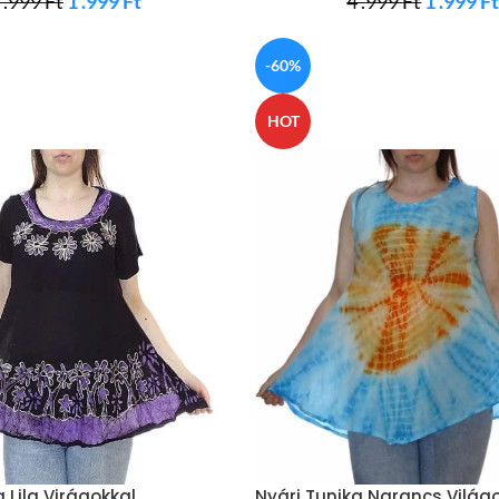
 .999
Ft
1 .999
Ft
4 .999
Ft
1 .999
F
-60%
HOT
 Lila Virágokkal
Nyári Tunika Narancs Világ