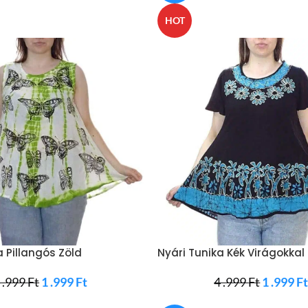
HOT
a Pillangós Zöld
Nyári Tunika Kék Virágokkal
 .999
Ft
1 .999
Ft
4 .999
Ft
1 .999
F