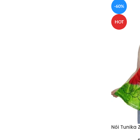
-60%
HOT
Női Tunika 