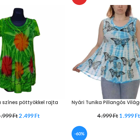
a színes pöttyökkel rajta
Nyári Tunika Pillangós Vilá
 .999
Ft
2 .499
Ft
4 .999
Ft
1 .999
F
-60%