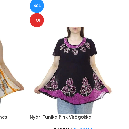
-60%
HOT
ancs
Nyári Tunika Pink Virágokkal