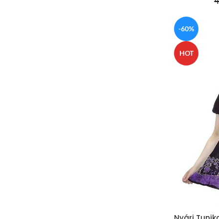
4
-60%
HOT
Nyári Tunika