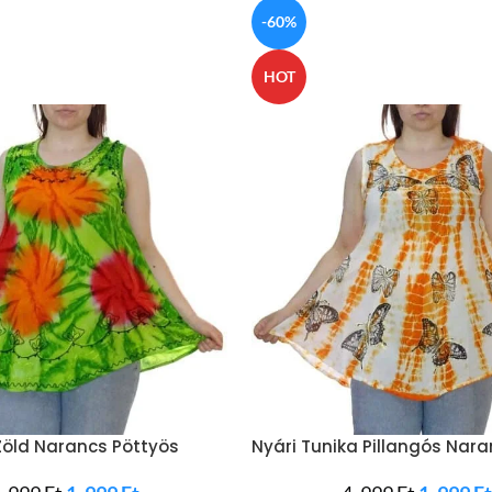
-60%
HOT
Zöld Narancs Pöttyös
Nyári Tunika Pillangós Nar