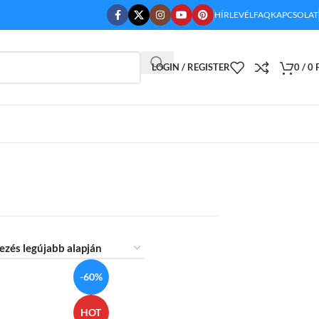
HÍRLEVÉL
FAQ
KAPCSOLAT
LOGIN / REGISTER
0
/
0
-60%
HOT