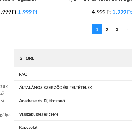
 .999
Ft
1 .999
Ft
4 .999
Ft
1 .999
F
1
2
3
→
STORE
FAQ
tsuk
ÁLTALÁNOS SZERZŐDÉSI FELTÉTELEK
tő
nki
Adatkezelési Tájékoztató
Visszaküldés és csere
ggálya
Kapcsolat