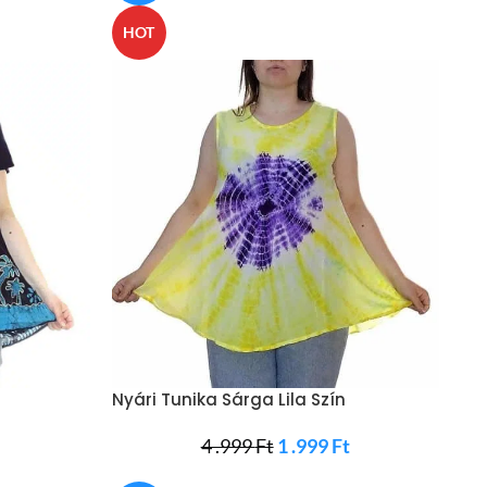
HOT
Nyári Tunika Sárga Lila Szín
t
4 .999
Ft
1 .999
Ft