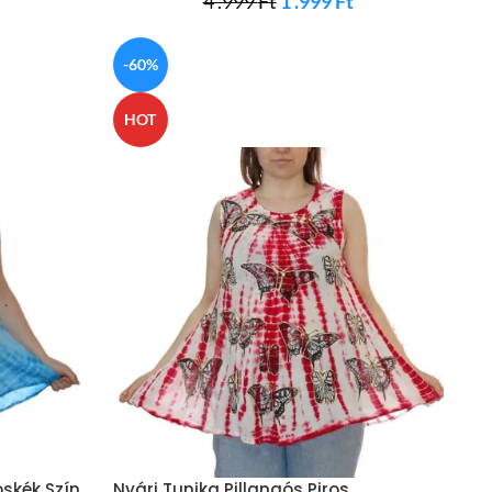
t
4 .999
Ft
1 .999
Ft
-60%
HOT
oskék Szín
Nyári Tunika Pillangós Piros