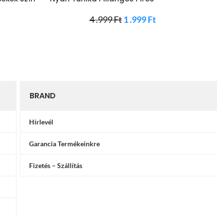
t
4 .999
Ft
1 .999
Ft
BRAND
Hírlevél
Garancia Termékeinkre
Fizetés – Szállítás