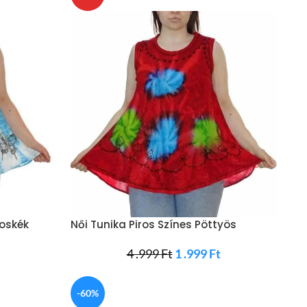
goskék
Női Tunika Piros Színes Pöttyös
t
4 .999
Ft
1 .999
Ft
-60%