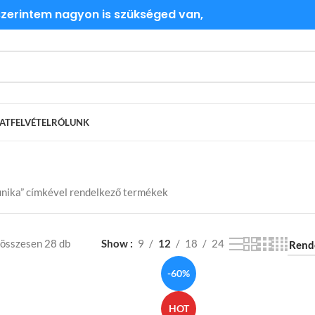
 szerintem nagyon is szükséged van,
ATFELVÉTEL
RÓLUNK
tunika” címkével rendelkező termékek
 összesen 28 db
Show
9
12
18
24
-60%
HOT