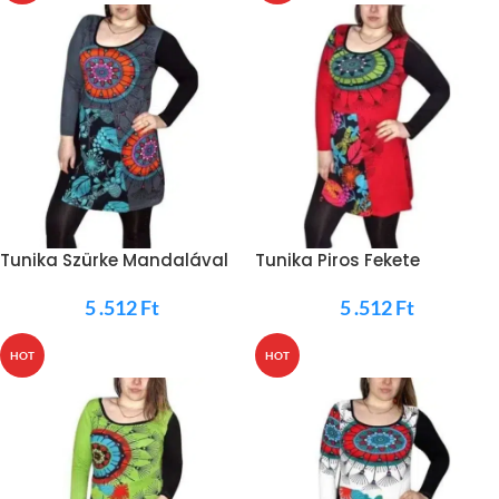
Tunika Szürke Mandalával
Tunika Piros Fekete
Mandala
5 .512
Ft
5 .512
Ft
HOT
HOT