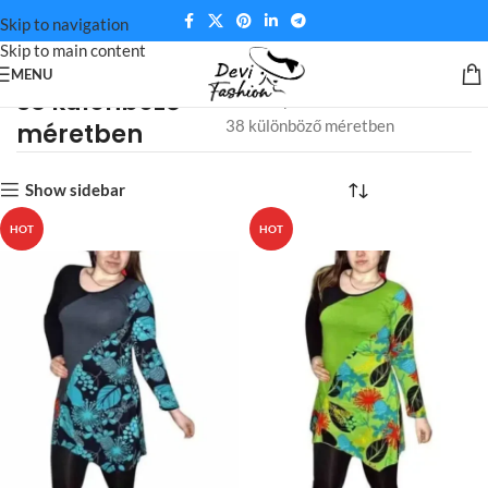
Skip to navigation
Skip to main content
MENU
38 különböző
Kezdőlap
Méret termék
38 különböző méretben
méretben
Show sidebar
HOT
HOT