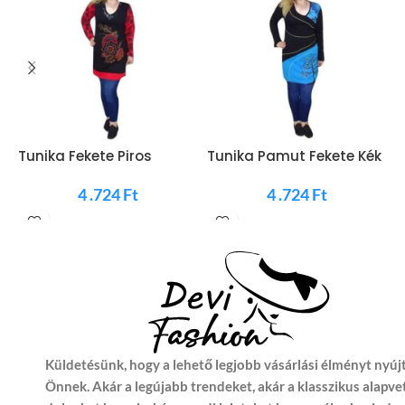
Tunika Fekete Piros
Tunika Pamut Fekete Kék
T
Virágos
4 .724
Ft
4 .724
Ft
Küldetésünk, hogy a lehető legjobb vásárlási élményt nyúj
Önnek. Akár a legújabb trendeket, akár a klasszikus alapve