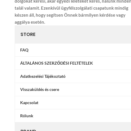
dolgokat keresi, akár egyedi leleteket keres, nálunk minde
talál valamit. Ezenkívül ügyfélszolgálati csapatunk mindig
készen áll, hogy segítsen Önnek bármilyen kérdése vagy
aggálya esetén.
STORE
FAQ
ÁLTALÁNOS SZERZŐDÉSI FELTÉTELEK
Adatkezelési Tájékoztató
Visszaküldés és csere
Kapcsolat
Rólunk