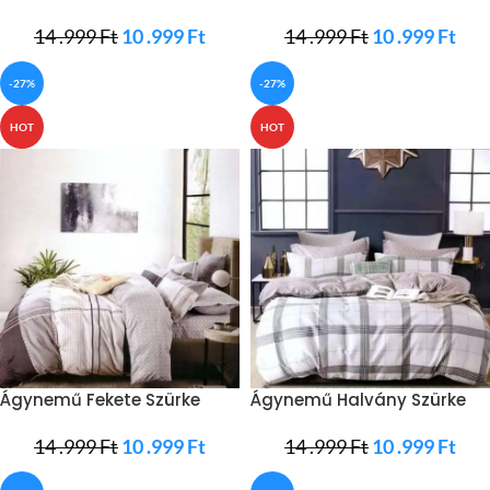
Négyzetekkel
Kék Négyzet
14 .999
Ft
10 .999
Ft
14 .999
Ft
10 .999
Ft
-27%
-27%
HOT
HOT
Ágynemű Fekete Szürke
Ágynemű Halvány Szürke
Csíkokkal
Négyzetes
14 .999
Ft
10 .999
Ft
14 .999
Ft
10 .999
Ft