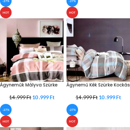
-27%
-27%
HOT
HOT
Ágyneműk Mályva Szürke
Ágynemű Kék Szürke Kockás
Négyzetek
Minta
14 .999
Ft
10 .999
Ft
14 .999
Ft
10 .999
Ft
-27%
-27%
HOT
HOT