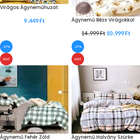
Virágos Ágyneműhuzat
Vegyes Színek
Ágynemű Bézs Virágokkal
9 .449
Ft
Krémszín
14 .999
Ft
10 .999
Ft
-27%
-27%
HOT
HOT
Ágynemű Fehér Zöld
Ágynemű Halvány Szürke