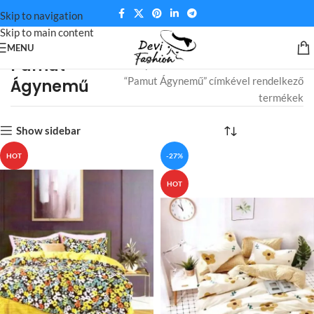
Skip to navigation
Skip to main content
MENU
Pamut
Kezdőlap
“Pamut Ágynemű” címkével rendelkező
Ágynemű
termékek
Show sidebar
HOT
-27%
HOT