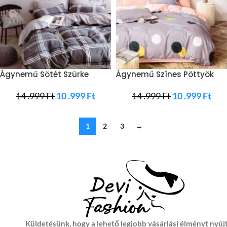
Ágynemű Sötét Szürke
Ágynemű Színes Pöttyök
Fehér Csíkos
Halvány Szürke
14 .999
Ft
10 .999
Ft
14 .999
Ft
10 .999
Ft
1
2
3
→
Küldetésünk, hogy a lehető legjobb vásárlási élményt nyúj