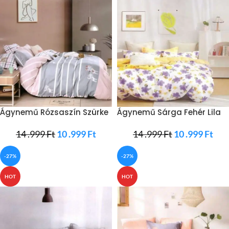
Ágynemű Rózsaszín Szürke
Ágynemű Sárga Fehér Lila
Csíkozott
Virág
14 .999
Ft
10 .999
Ft
14 .999
Ft
10 .999
Ft
-27%
-27%
HOT
HOT