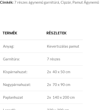
Címkék:
7 részes ágynemű garnitúrá
,
Cipzár
,
Pamut Ágynemű
TERMÉK
RÉSZLETEK
Anyag:
Kevertszálas pamut
Garnitúra:
7 részes
Kispárnahuzat:
2x 40 x 50 cm
Nagypárnahuzat:
2x 70 x 90 cm
Paplanhuzat
2x 140 x 200 cm