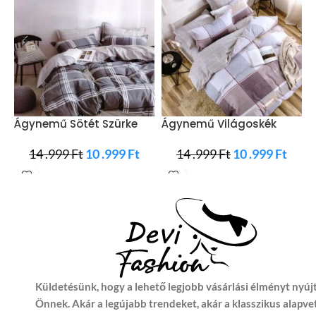
Ágynemű Sötét Szürke
Ágynemű Világoskék
Fehér Csíkos
Szürke Négyzet
H
14 .999
Ft
10 .999
Ft
14 .999
Ft
10 .999
Ft
S
Küldetésünk, hogy a lehető legjobb vásárlási élményt nyúj
Önnek. Akár a legújabb trendeket, akár a klasszikus alapve