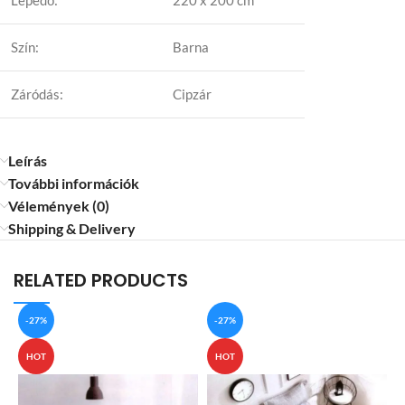
Lepedő:
220 x 200 cm
Szín:
Barna
Záródás:
Cipzár
Leírás
További információk
Vélemények (0)
Shipping & Delivery
RELATED PRODUCTS
-27%
-27%
HOT
HOT