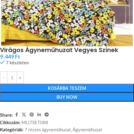
Virágos Ágyneműhuzat Vegyes Színek
9 .449
Ft
7 készleten
KOSÁRBA TESZEM
BUY NOW
Share:
Cikkszám:
MLI7SET088
Kategóriák:
7 részes ágyneműhuzat
,
Ágyneműhuzat