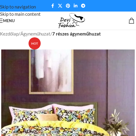
Skip to navigation
Skip to main content
MENU
Kezdőlap
Ágyneműhuzat
7 részes ágyneműhuzat
HOT