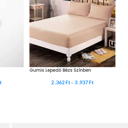
Gumis Lepedő Bézs Színben
t
2 .362
Ft
3 .937
Ft
–