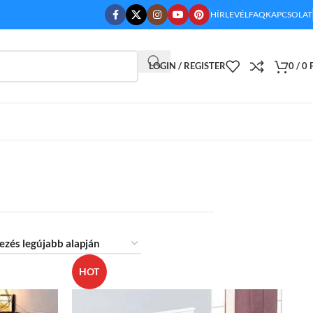
HÍRLEVÉL
FAQ
KAPCSOLAT
LOGIN / REGISTER
0
/
0
HOT