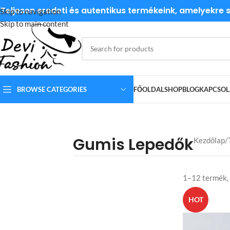
Teljesen eredeti és autentikus termékeink, amelyekre
Skip to navigation
Skip to main content
BROWSE CATEGORIES
FŐOLDAL
SHOP
BLOG
KAPCSOL
Gumis Lepedők
Kezdőlap
1–12 termék,
HOT