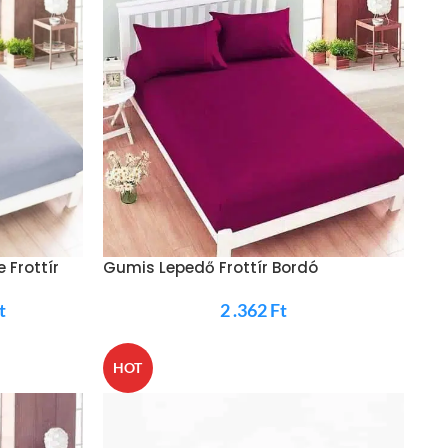
 Frottír
Gumis Lepedő Frottír Bordó
t
2 .362
Ft
HOT