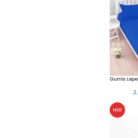
Gumis Leped
2
HOT