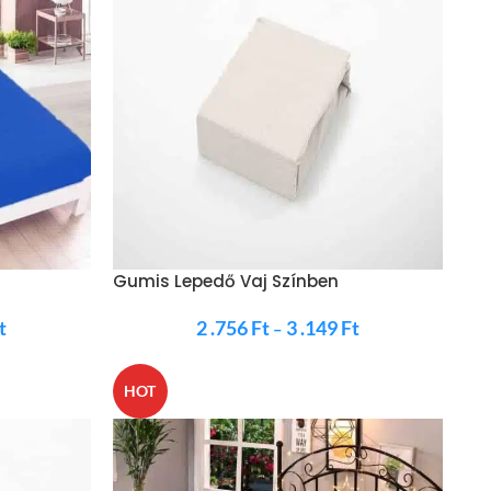
Gumis Lepedő Vaj Színben
t
2 .756
Ft
3 .149
Ft
–
HOT