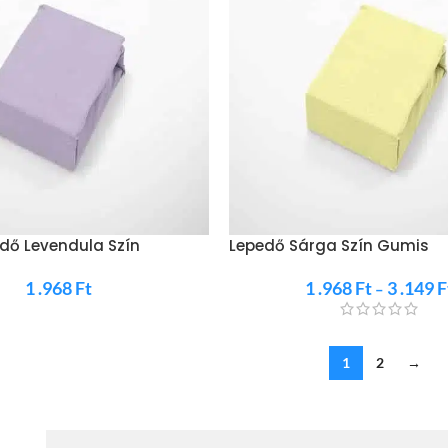
dő Levendula Szín
Lepedő Sárga Szín Gumis
1 .968
Ft
1 .968
Ft
3 .149
F
–
1
2
→