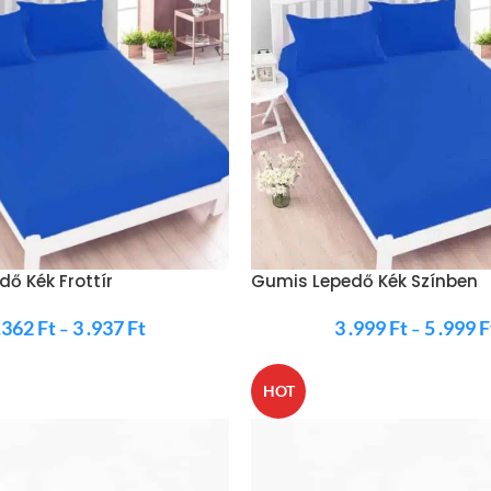
ő Kék Frottír
Gumis Lepedő Kék Színben
 .362
Ft
3 .937
Ft
3 .999
Ft
5 .999
F
–
–
HOT