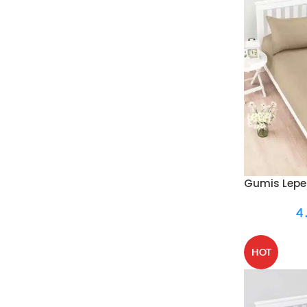
Gumis Leped
4
HOT