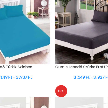
dő Türkiz Színben
Gumis Lepedő Szürke Frottí
 .149
Ft
3 .937
Ft
3 .149
Ft
3 .937
F
–
–
HOT