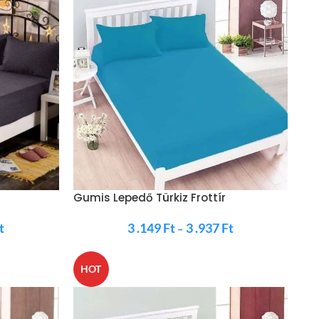
r
Gumis Lepedő Türkiz Frottír
t
3 .149
Ft
3 .937
Ft
–
HOT