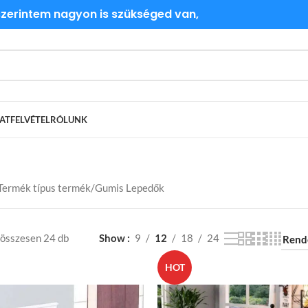
 szerintem nagyon is szükséged van,
ATFELVÉTEL
RÓLUNK
Termék típus termék
Gumis Lepedők
 összesen 24 db
Show
9
12
18
24
HOT