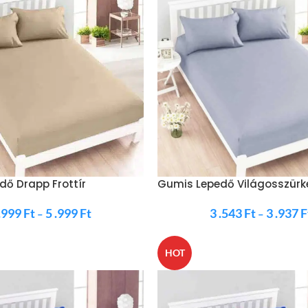
ő Drapp Frottír
Gumis Lepedő Világosszürke
 .999
Ft
5 .999
Ft
3 .543
Ft
3 .937
F
–
–
HOT