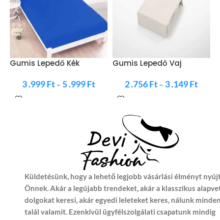
G
B
Gumis Lepedő Kék
Gumis Lepedő Vaj
Színben
Színben
3 .999
Ft
5 .999
Ft
2 .756
Ft
3 .149
Ft
–
–
Küldetésünk, hogy a lehető legjobb vásárlási élményt nyúj
Önnek. Akár a legújabb trendeket, akár a klasszikus alapve
dolgokat keresi, akár egyedi leleteket keres, nálunk minde
talál valamit. Ezenkívül ügyfélszolgálati csapatunk mindig