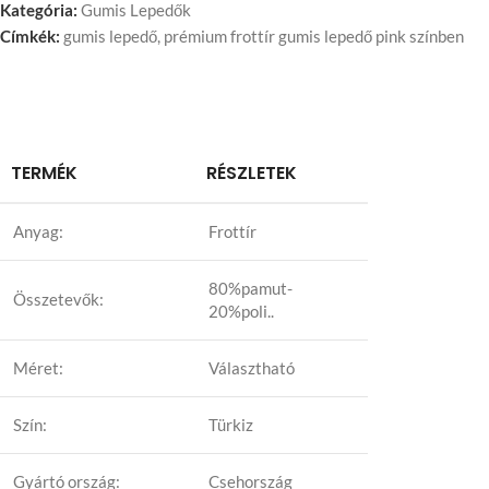
Kategória:
Gumis Lepedők
Címkék:
gumis lepedő
,
prémium frottír gumis lepedő pink színben
TERMÉK
RÉSZLETEK
Anyag:
Frottír
80%pamut-
Összetevők:
20%poli..
Méret:
Választható
Szín:
Türkiz
Gyártó ország:
Csehország