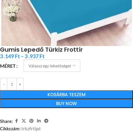
Gumis Lepedő Türkiz Frottír
3 .149
Ft
–
3 .937
Ft
MÉRET
KOSÁRBA TESZEM
BUY NOW
Share:
Cikkszám:
trkzfrtlpd