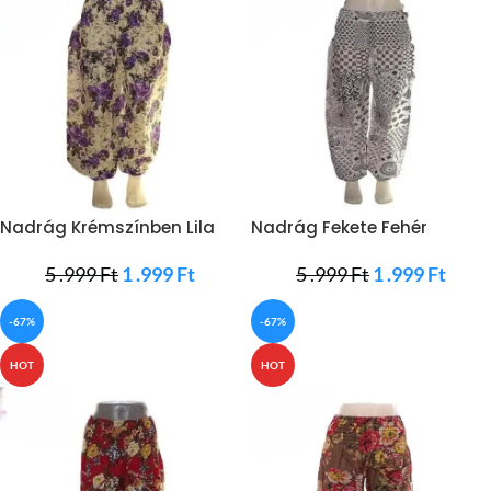
Nadrág Krémszínben Lila
Nadrág Fekete Fehér
Rózsákkal
Mandalás
5 .999
Ft
1 .999
Ft
5 .999
Ft
1 .999
Ft
-67%
-67%
HOT
HOT