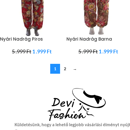
Nyári Nadrág Piros
Nyári Nadrág Barna
Virágokkal
Virágokkal
5 .999
Ft
1 .999
Ft
5 .999
Ft
1 .999
Ft
1
2
→
Küldetésünk, hogy a lehető legjobb vásárlási élményt nyúj