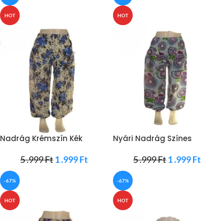
HOT
HOT
Nadrág Krémszín Kék
Nyári Nadrág Színes
Rózsákkal
Mandalával
5 .999
Ft
1 .999
Ft
5 .999
Ft
1 .999
Ft
-67%
-67%
HOT
HOT