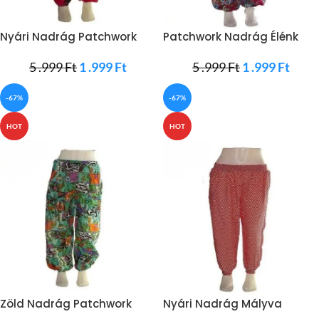
Nyári Nadrág Patchwork
Patchwork Nadrág Élénk
Mintával
Színekben
5 .999
Ft
1 .999
Ft
5 .999
Ft
1 .999
Ft
-67%
-67%
HOT
HOT
Zöld Nadrág Patchwork
Nyári Nadrág Mályva
Mintával
Színben