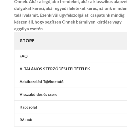
Önnek. Akár a legújabb trendeket, akár a klasszikus alapve
dolgokat keresi, akár egyedi leleteket keres, nálunk minde
talál valamit. Ezenkívül ügyfélszolgálati csapatunk mindig
készen áll, hogy segítsen Önnek bármilyen kérdése vagy
aggálya esetén.
STORE
FAQ
ÁLTALÁNOS SZERZŐDÉSI FELTÉTELEK
Adatkezelési Tájékoztató
Visszaküldés és csere
Kapcsolat
Rólunk