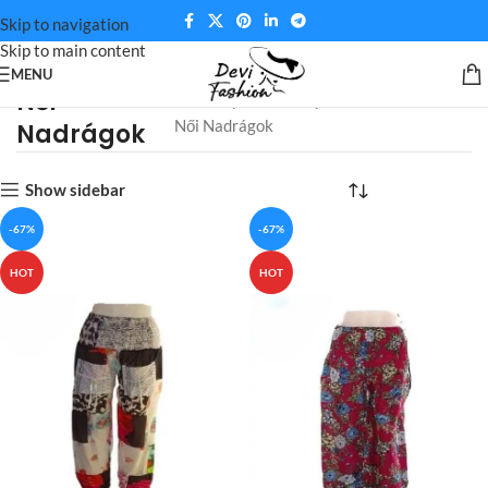
Skip to navigation
Skip to main content
MENU
Női
Kezdőlap
Termék típus termék
Női Nadrágok
Nadrágok
Show sidebar
-67%
-67%
HOT
HOT