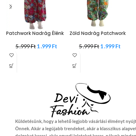
Patchwork Nadrág Élénk
Zöld Nadrág Patchwork
N
Színekben
Mintával
R
5 .999
Ft
1 .999
Ft
5 .999
Ft
1 .999
Ft
Küldetésünk, hogy a lehető legjobb vásárlási élményt nyúj
Önnek. Akár a legújabb trendeket, akár a klasszikus alapve
dolgokat keresi, akár egyedi leleteket keres, nálunk minde