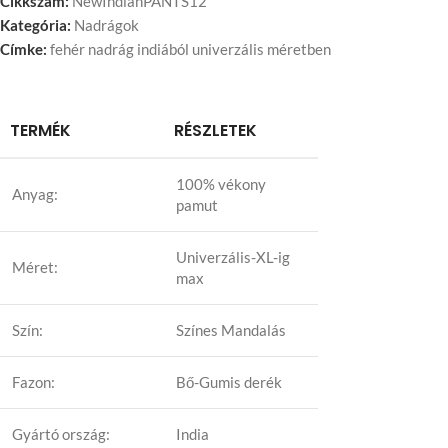
Cikkszám:
NewIndianPANTS12
Kategória:
Nadrágok
Címke:
fehér nadrág indiából univerzális méretben
TERMÉK
RÉSZLETEK
100% vékony
Anyag:
pamut
Univerzális-XL-ig
Méret:
max
Szín:
Színes Mandalás
Fazon:
Bő-Gumis derék
Gyártó ország:
India