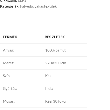
Cikkszám:
ELP1
Kategóriák:
Falvédő
,
Lakástextilek
TERMÉK
RÉSZLETEK
Anyag:
100% pamut
Méret:
220×230 cm
Szín:
Kék
Gyártás:
India
Mosás:
Kézi 30 fokon