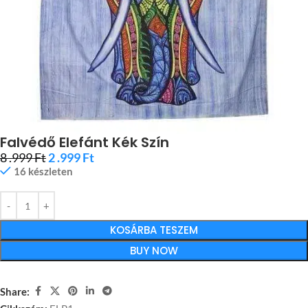
Falvédő Elefánt Kék Szín
8 .999
Ft
2 .999
Ft
16 készleten
KOSÁRBA TESZEM
BUY NOW
Share: