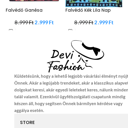
Falvédő Ganésa
Falvédő Kék Lila Nap
F
Narancs Szín
8 .999
Ft
2 .999
Ft
8 .999
Ft
2 .999
Ft
Küldetésünk, hogy a lehető legjobb vásárlási élményt nyúj
Önnek. Akár a legújabb trendeket, akár a klasszikus alapve
dolgokat keresi, akár egyedi leleteket keres, nálunk minde
talál valamit. Ezenkívül ügyfélszolgálati csapatunk mindig
készen áll, hogy segítsen Önnek bármilyen kérdése vagy
aggálya esetén.
STORE