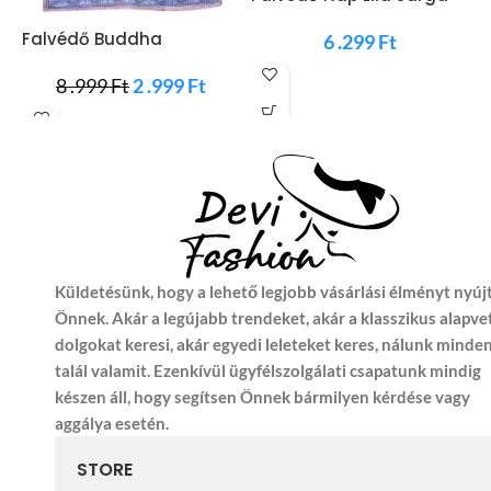
Falvédő Buddha
F
6 .299
Ft
Naplementében
8 .999
Ft
2 .999
Ft
Küldetésünk, hogy a lehető legjobb vásárlási élményt nyúj
Önnek. Akár a legújabb trendeket, akár a klasszikus alapve
dolgokat keresi, akár egyedi leleteket keres, nálunk minde
talál valamit. Ezenkívül ügyfélszolgálati csapatunk mindig
készen áll, hogy segítsen Önnek bármilyen kérdése vagy
aggálya esetén.
STORE