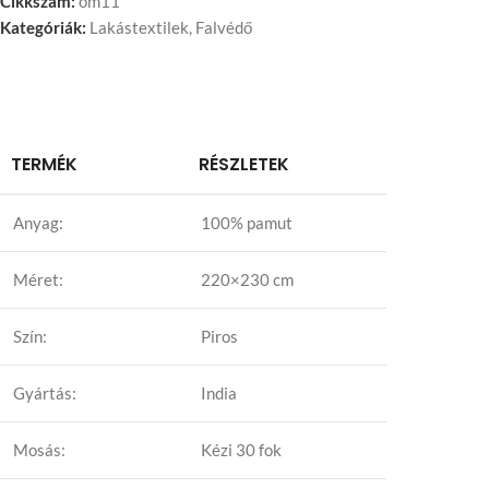
Cikkszám:
om11
Kategóriák:
Lakástextilek
,
Falvédő
TERMÉK
RÉSZLETEK
Anyag:
100% pamut
Méret:
220×230 cm
Szín:
Piros
Gyártás:
India
Mosás:
Kézi 30 fok