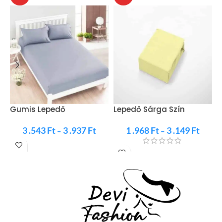
Gumis Lepedő
Lepedő Sárga Szín
G
Világosszürke Frottír
Gumis
F
3 .543
Ft
3 .937
Ft
1 .968
Ft
3 .149
Ft
–
–