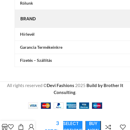
Rólunk
BRAND
Hírlevél
Garancia Termékeinkre
Fizetés – Szállítás
All rights reserved ©
Devi Fashions
2025
Build by Brother It
Consulting
.
Gumis
3
SELECT
BUY
Lepedő