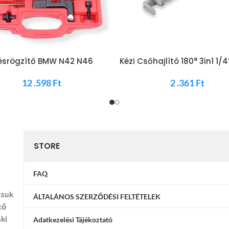
lésrögzítő BMW N42 N46
Kézi Csőhajlító 180° 3in1 1/4
MG50326
3/8″ Profi Minőség
12 .598
Ft
2 .361
Ft
STORE
FAQ
tsuk
ÁLTALÁNOS SZERZŐDÉSI FELTÉTELEK
tő
nki
Adatkezelési Tájékoztató