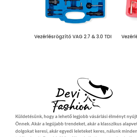
Vezérlésrögzítő VAG 2.7 & 3.0 TDI
Vezér
& TDI CR A4 A5 A6 AB Q5 Q7
N46T 
Phaeton MG50399
Küldetésünk, hogy a lehető legjobb vásárlási élményt nyúj
Önnek. Akár a legújabb trendeket, akár a klasszikus alapve
dolgokat keresi, akár egyedi leleteket keres, nálunk minde