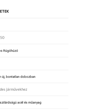
LETEK
250
os Rúgóhúzó
n új, bontatlan dobozban
des járművekhez
szilárdságú acél és műanyag