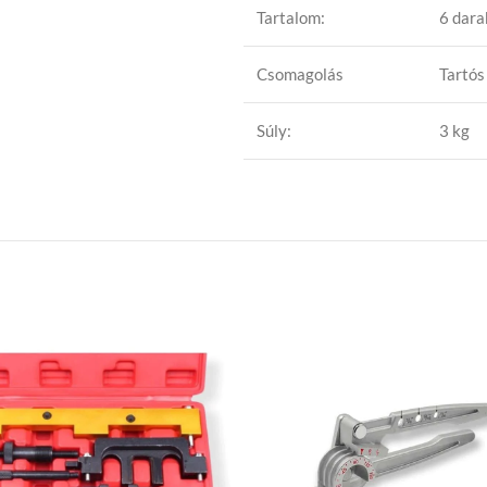
Tartalom:
6 dara
Csomagolás
Tartós
Súly:
3 kg