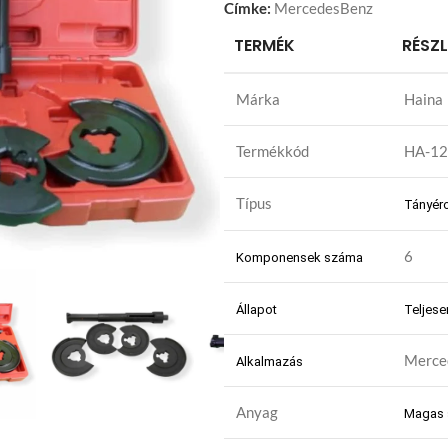
Címke:
MercedesBenz
TERMÉK
RÉSZ
Márka
Haina
Termékkód
HA-1
Típus
Tányér
6
Komponensek száma
Állapot
Teljese
Merce
Alkalmazás
Anyag
Magas 