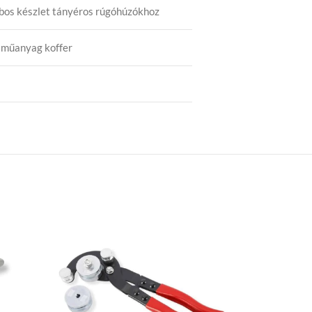
bos készlet tányéros rúgóhúzókhoz
 műanyag koffer