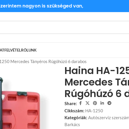
 szerintem nagyon is szükséged van,
ATFELVÉTEL
RÓLUNK
1250 Mercedes Tányéros Rúgóhúzó 6 darabos
Haina HA-12
Mercedes Tá
Rúgóhúzó 6 
Share:
Cikkszám:
HA-1250
Kategóriák:
Autószerviz szerszá
Barkács