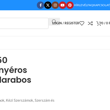
HÍRLEVÉL
FAQ
KAPCSOLAT
LOGIN / REGISTER
0
/
0
50
nyéros
darabos
mok
,
Kézi Szerszámok
,
Szerszám és