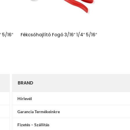
″ 5/16″
Fékcsőhajlító Fogó 3/16″ 1/4″ 5/16″
Racsnis Csi
3/8″
Készlet 6d
Hosszú
BRAND
Hírlevél
Garancia Termékeinkre
Fizetés – Szállítás