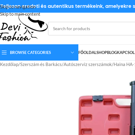
Teljesen eredeti és autentikus termékeink, amelyekre
Skip to navigation
Skip to main content
BROWSE CATEGORIES
FŐOLDAL
SHOP
BLOG
KAPCSOL
Kezdőlap
Szerszám és Barkács
Autószerviz szerszámok
Haina HA-