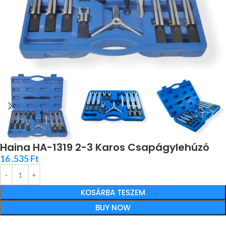
Haina HA-1319 2-3 Karos Csapágylehúzó
16 .535
Ft
KOSÁRBA TESZEM
BUY NOW