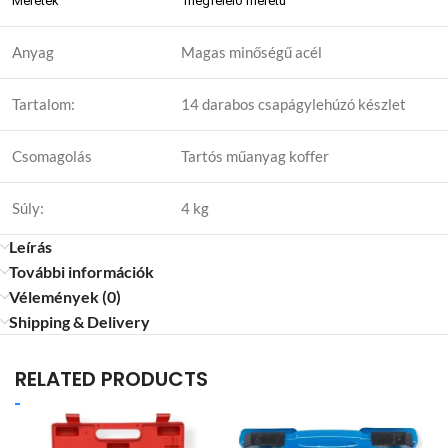
Méretek
megfelelő méretű
Anyag
Magas minőségű acél
Tartalom:
14 darabos csapágylehúzó készlet
Csomagolás
Tartós műanyag koffer
Súly:
4 kg
Leírás
További információk
Vélemények (0)
Shipping & Delivery
RELATED PRODUCTS