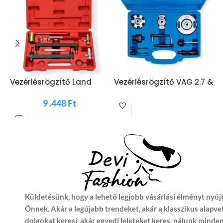
Vezérlésrögzítő Land
Vezérlésrögzítő VAG 2.7 &
K
Rover, Jaguar 3.0 3.5 4.0
3.0 TDI & TDI CR A4 A5 A6
8
4.2 & 4.4 V8 MG50833
9 .448
Ft
AB Q5 Q7 Phaeton
B
MG50399
Küldetésünk, hogy a lehető legjobb vásárlási élményt nyúj
Önnek. Akár a legújabb trendeket, akár a klasszikus alapve
dolgokat keresi, akár egyedi leleteket keres, nálunk minde