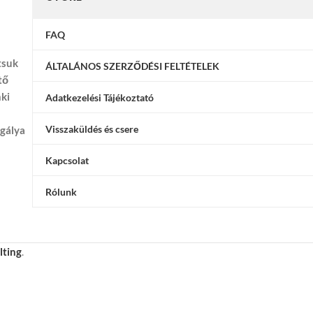
FAQ
tsuk
ÁLTALÁNOS SZERZŐDÉSI FELTÉTELEK
tő
nki
Adatkezelési Tájékoztató
Visszaküldés és csere
ggálya
Kapcsolat
Rólunk
lting
.