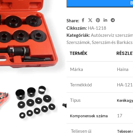
Share:
Cikkszám:
HA-1218
Kategóriák:
Autószerviz szerszá
Szerszámok
,
Szerszám és Barkács
TERMÉK
RÉSZLE
Márka
Haina
Termékkód
HA-121
Típus
Kerékagy
17
Komponensek száma
Teljesen új
Teljesen