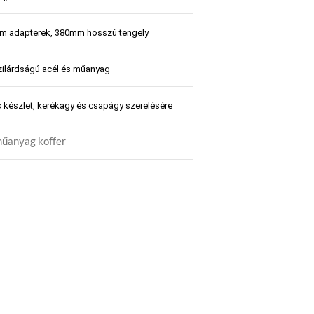
m adapterek, 380mm hosszú tengely
ilárdságú acél és műanyag
 készlet, kerékagy és csapágy szerelésére
műanyag koffer