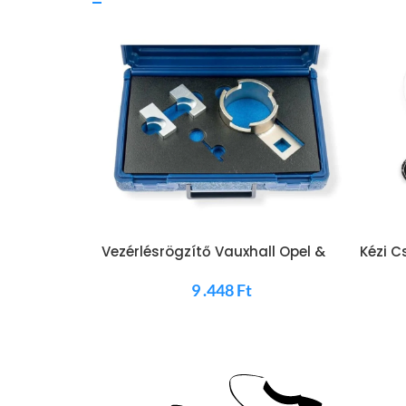
Vezérlésrögzítő Vauxhall Opel &
Kézi C
Saab 1.8 és 2.0 Turbo
AC
9 .448
Ft