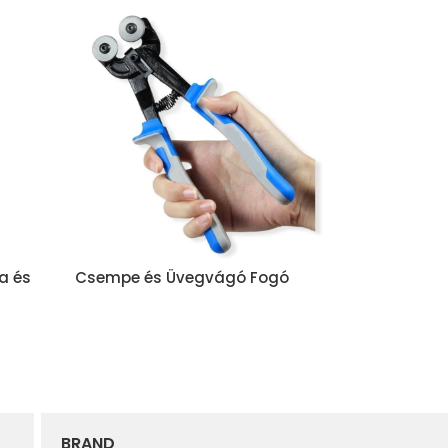
a és
Csempe és Üvegvágó Fogó
Haina HA-0
200mm
készlet MG
BRAND