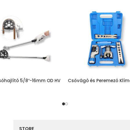
sőhajlító 5/8″-16mm OD HV
Csővágó és Peremező Klím
Hűtőgépekhez is 5in1 Precíz
minőség
STORE