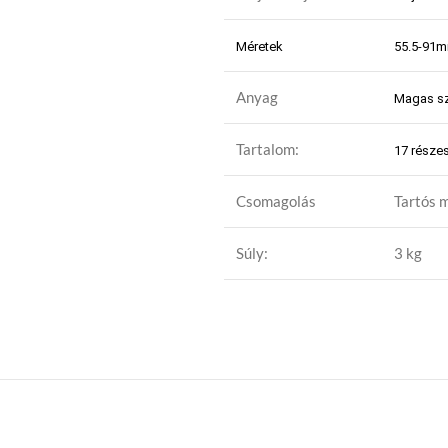
Méretek
55.5-91m
Anyag
Magas sz
Tartalom:
17 részes
Csomagolás
Tartós 
Súly:
3 kg