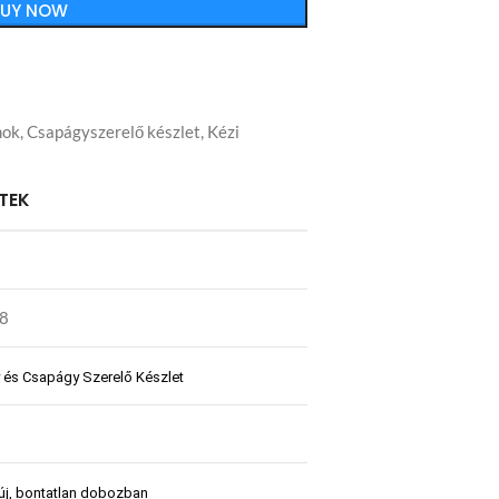
BUY NOW
mok
,
Csapágyszerelő készlet
,
Kézi
TEK
8
 és Csapágy Szerelő Készlet
 új, bontatlan dobozban