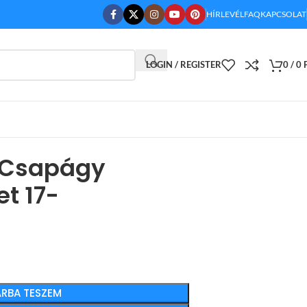
HÍRLEVÉL
FAQ
KAPCSOLAT
LOGIN / REGISTER
0
/
0
 Csapágy
et 17-
RBA TESZEM