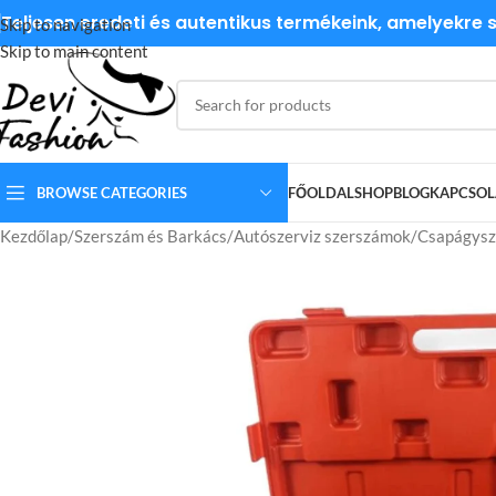
Teljesen eredeti és autentikus termékeink, amelyekre
Skip to navigation
Skip to main content
BROWSE CATEGORIES
FŐOLDAL
SHOP
BLOG
KAPCSOL
Kezdőlap
Szerszám és Barkács
Autószerviz szerszámok
Csapágysze