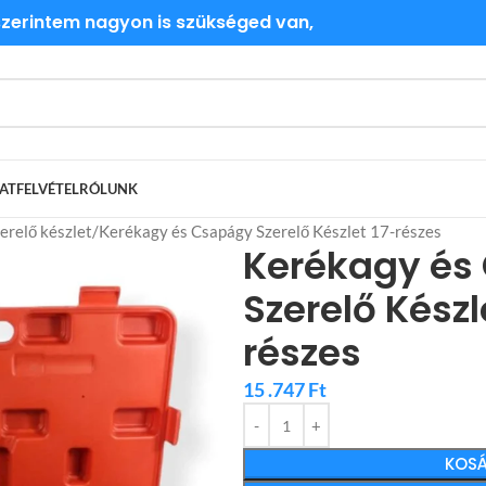
 szerintem nagyon is szükséged van,
ATFELVÉTEL
RÓLUNK
relő készlet
Kerékagy és Csapágy Szerelő Készlet 17-részes
Kerékagy és
Szerelő Készl
részes
15 .747
Ft
KOSÁ