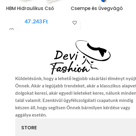
HBM Hidraulikus Cső
Csempe és Üvegvágó
R
Krimpelő Precíz minőség
Fogó 200mm
K
47 .243
Ft
1
Küldetésünk, hogy a lehető legjobb vásárlási élményt nyúj
Önnek. Akár a legújabb trendeket, akár a klasszikus alapve
dolgokat keresi, akár egyedi leleteket keres, nálunk minde
talál valamit. Ezenkívül ügyfélszolgálati csapatunk mindig
készen áll, hogy segítsen Önnek bármilyen kérdése vagy
aggálya esetén.
STORE