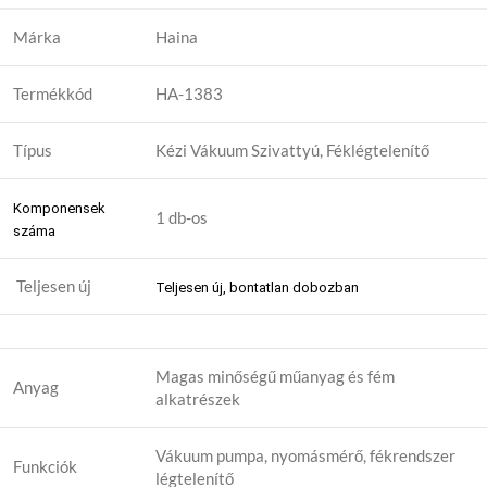
Márka
Haina
Termékkód
HA-1383
Típus
Kézi Vákuum Szivattyú, Féklégtelenítő
Komponensek
1 db-os
száma
Teljesen új
Teljesen új, bontatlan dobozban
Magas minőségű műanyag és fém
Anyag
alkatrészek
Vákuum pumpa, nyomásmérő, fékrendszer
Funkciók
légtelenítő