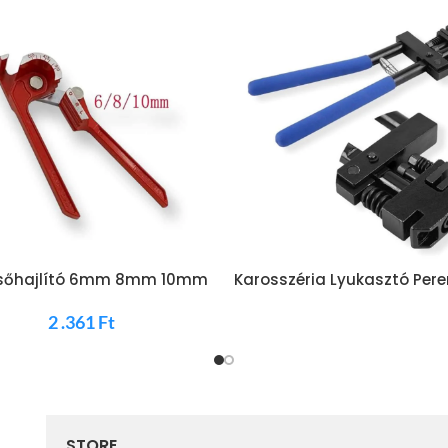
Csőhajlító 6mm 8mm 10mm
Karosszéria Lyukasztó Per
 3in1 Bender
Fogó – 1,2 mm kapacitású
2 .361
Ft
STORE