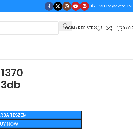
HÍRLEVÉL
FAQ
KAPCSOLAT
LOGIN / REGISTER
0
/
0
-1370
 3db
RBA TESZEM
BUY NOW