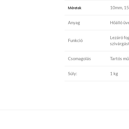
10mm, 1
Méretek
Anyag
Hőálló üve
Lezáró fog
Funkció
szivárgás
Csomagolás
Tartós mű
Súly:
1 kg