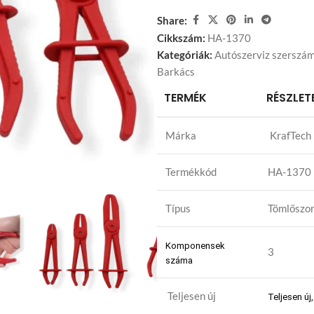
Share:
Cikkszám:
HA-1370
Kategóriák:
Autószerviz szerszá
Barkács
TERMÉK
RÉSZLET
Márka
KrafTech
Termékkód
HA-1370
Típus
Tömlőszor
Komponensek
3
száma
Teljesen új
Teljesen ú