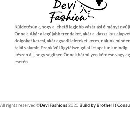
Küldetésünk, hogy a lehető legjobb vásárlási élményt nyúj
Önnek. Akár a legújabb trendeket, akár a klasszikus alapve
dolgokat keresi, akár egyedi leleteket keres, nálunk minde
talál valamit. Ezenkívül ügyfélszolgálati csapatunk mindig
készen áll, hogy segítsen Önnek bármilyen kérdése vagy a
esetén.
All rights reserved ©
Devi Fashions
2025
Build by Brother It Consu