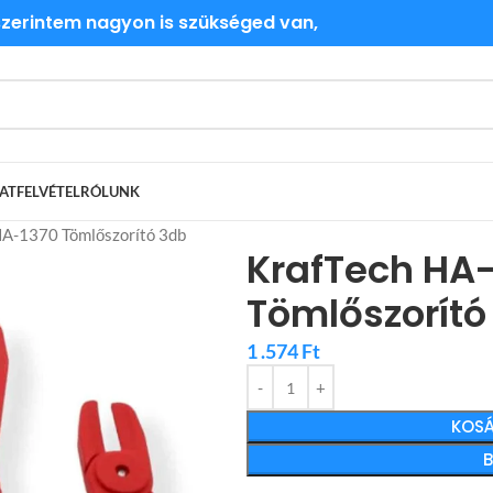
 szerintem nagyon is szükséged van,
ATFELVÉTEL
RÓLUNK
HA-1370 Tömlőszorító 3db
KrafTech HA
Tömlőszorító
1 .574
Ft
KOSÁ