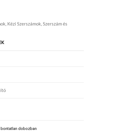
mok
,
Kézi Szerszámok
,
Szerszám és
EK
ító
j, bontatlan dobozban