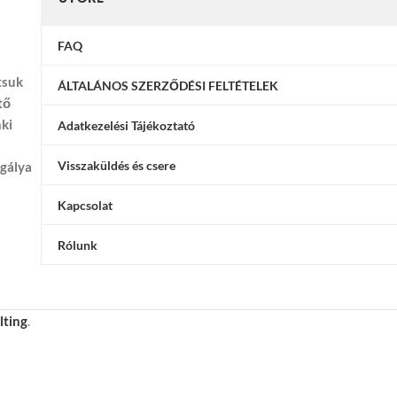
FAQ
tsuk
ÁLTALÁNOS SZERZŐDÉSI FELTÉTELEK
tő
nki
Adatkezelési Tájékoztató
Visszaküldés és csere
ggálya
Kapcsolat
Rólunk
lting
.