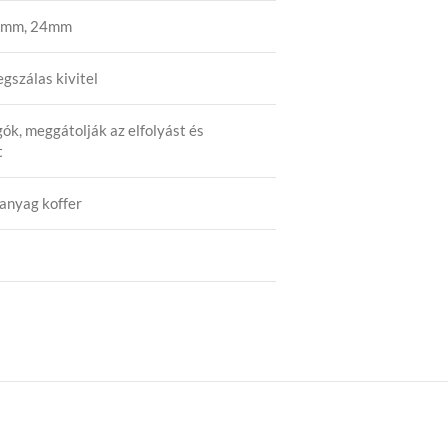
5mm, 24mm
gszálas kivitel
ók, meggátolják az elfolyást és
t
anyag koffer