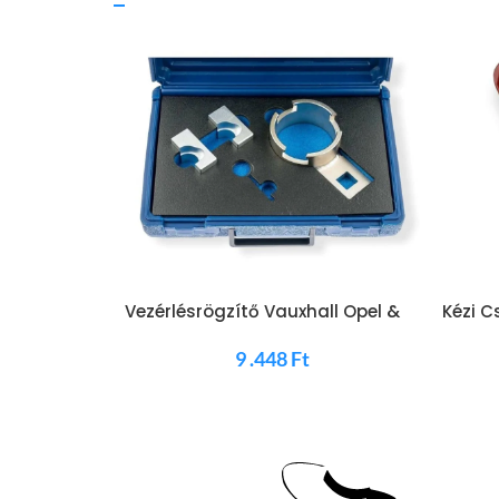
Vezérlésrögzítő Vauxhall Opel &
Kézi 
Saab 1.8 és 2.0 Turbo
0-180°
9 .448
Ft