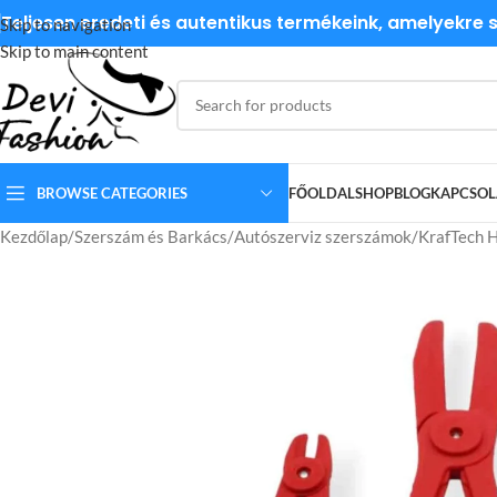
Teljesen eredeti és autentikus termékeink, amelyekre
Skip to navigation
Skip to main content
BROWSE CATEGORIES
FŐOLDAL
SHOP
BLOG
KAPCSOL
Kezdőlap
Szerszám és Barkács
Autószerviz szerszámok
KrafTech 