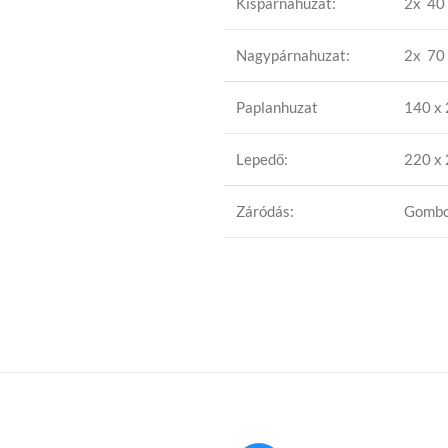
Kispárnahuzat:
2x 40 
Nagypárnahuzat:
2x 70 
Paplanhuzat
140 x
Lepedő:
220 x
Záródás:
Gomb