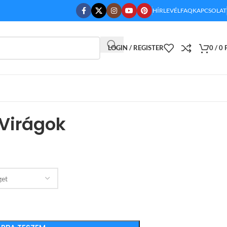
HÍRLEVÉL
FAQ
KAPCSOLAT
LOGIN / REGISTER
0
/
0
Virágok