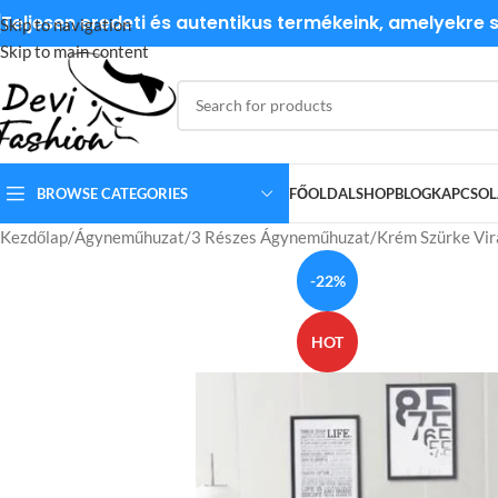
Teljesen eredeti és autentikus termékeink, amelyekre
Skip to navigation
Skip to main content
BROWSE CATEGORIES
FŐOLDAL
SHOP
BLOG
KAPCSOL
Kezdőlap
Ágyneműhuzat
3 Részes Ágyneműhuzat
Krém Szürke Vi
-22%
HOT