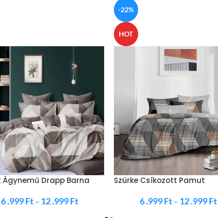
-22%
HOT
 Ágynemű Drapp Barna
Szürke Csíkozott Pamut
Ágynemű
6 .999
Ft
12 .999
Ft
6 .999
Ft
12 .999
Ft
–
–