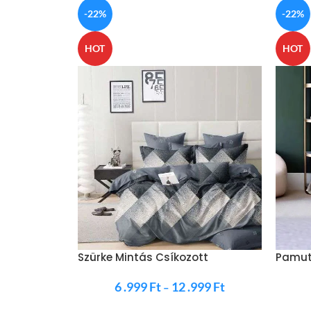
-22%
-22%
HOT
HOT
Szürke Mintás Csíkozott
Pamut
Ágynemű
SzÍn
6 .999
Ft
12 .999
Ft
–