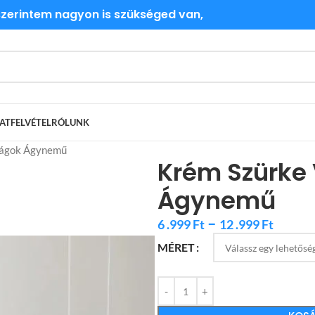
 szerintem nagyon is szükséged van,
ATFELVÉTEL
RÓLUNK
rágok Ágynemű
Krém Szürke 
Ágynemű
–
6 .999
Ft
12 .999
Ft
MÉRET