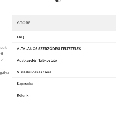
STORE
FAQ
tsuk
ÁLTALÁNOS SZERZŐDÉSI FELTÉTELEK
tő
nki
Adatkezelési Tájékoztató
Visszaküldés és csere
ggálya
Kapcsolat
Rólunk