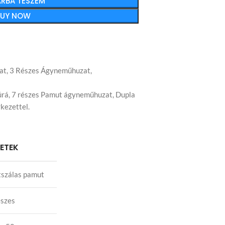
RBA TESZEM
BUY NOW
at
,
3 Részes Ágyneműhuzat
,
úrá
,
7 részes Pamut ágyneműhuzat
,
Dupla
kezettel.
LETEK
szálas pamut
észes