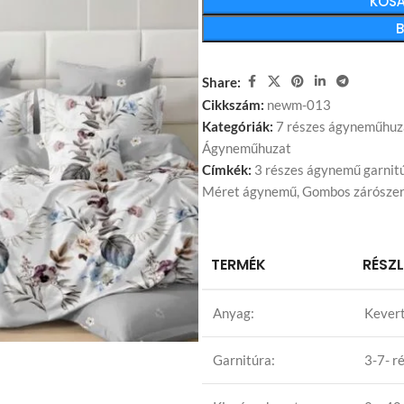
KOSÁ
Share:
Cikkszám:
newm-013
Kategóriák:
7 részes ágyneműhuz
Ágyneműhuzat
Címkék:
3 részes ágynemű garnit
Méret ágynemű
,
Gombos zárószer
TERMÉK
RÉSZ
Anyag:
Kevert
Garnitúra:
3-7- r