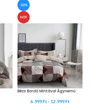
-22%
HOT
HOT
Drapp Bézs
6 .2
Bézs Bordó Mintával Ágynemű
6 .999
Ft
12 .999
Ft
–