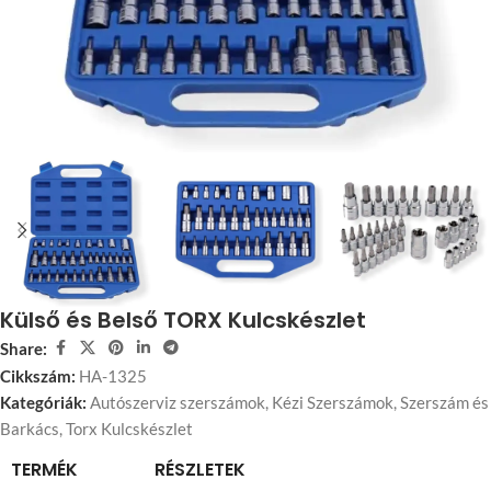
Külső és Belső TORX Kulcskészlet
Share:
Cikkszám:
HA-1325
Kategóriák:
Autószerviz szerszámok
,
Kézi Szerszámok
,
Szerszám és
Barkács
,
Torx Kulcskészlet
TERMÉK
RÉSZLETEK