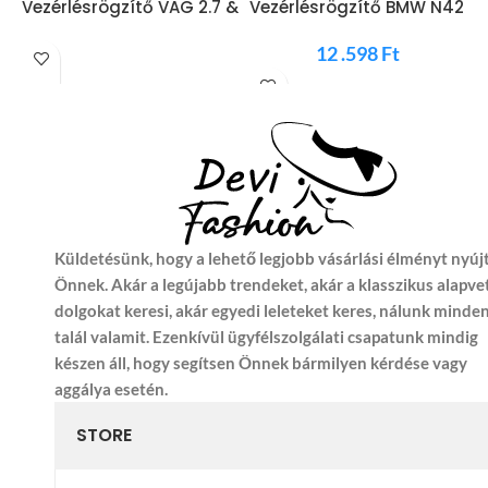
Vezérlésrögzítő VAG 2.7 &
Vezérlésrögzítő BMW N42
K
3.0 TDI & TDI CR A4 A5 A6
N46 N46T MG50326
5
AB Q5 Q7 Phaeton
12 .598
Ft
MG50399
Küldetésünk, hogy a lehető legjobb vásárlási élményt nyúj
Önnek. Akár a legújabb trendeket, akár a klasszikus alapve
dolgokat keresi, akár egyedi leleteket keres, nálunk minde
talál valamit. Ezenkívül ügyfélszolgálati csapatunk mindig
készen áll, hogy segítsen Önnek bármilyen kérdése vagy
aggálya esetén.
STORE