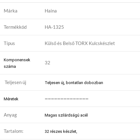
Márka
Haina
Termékkód
HA-1325
Típus
Külső és Belső TORX Kulcskészlet
Komponensek
32
száma
Teljesen új
Teljesen új, bontatlan dobozban
Méretek
——————————————
Anyag
Magas szilárdságú acél
Tartalom:
32 részes készlet,