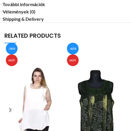
További információk
Vélemények (0)
Shipping & Delivery
RELATED PRODUCTS
-58%
-60%
HOT
HOT
T