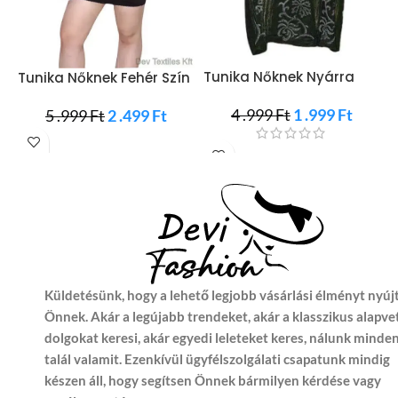
Tunika Nőknek Nyárra
Tunika Nőknek Fehér Szín
4 .999
Ft
1 .999
Ft
5 .999
Ft
2 .499
Ft
Küldetésünk, hogy a lehető legjobb vásárlási élményt nyúj
Önnek. Akár a legújabb trendeket, akár a klasszikus alapve
dolgokat keresi, akár egyedi leleteket keres, nálunk minde
talál valamit. Ezenkívül ügyfélszolgálati csapatunk mindig
készen áll, hogy segítsen Önnek bármilyen kérdése vagy