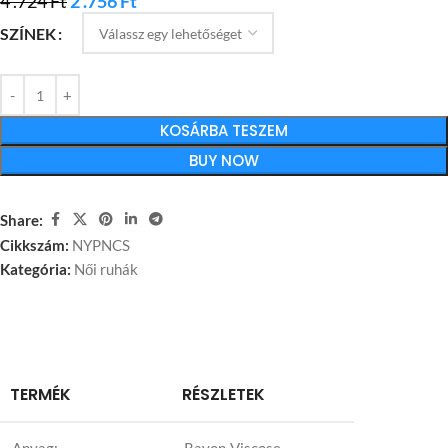
4 .724
Ft
2 .756
Ft
SZÍNEK
KOSÁRBA TESZEM
BUY NOW
Share:
Cikkszám:
NYPNCS
Kategória:
Női ruhák
TERMÉK
RÉSZLETEK