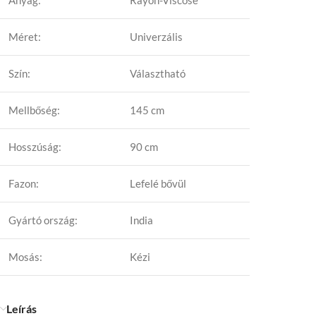
Anyag:
Rayon-Viscose
Méret:
Univerzális
Szín:
Választható
Mellbőség:
145 cm
Hosszúság:
90 cm
Fazon:
Lefelé bővül
Gyártó ország:
India
Mosás:
Kézi
Leírás