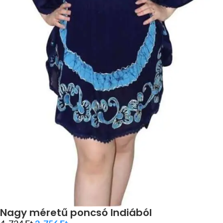
Nagy méretű poncsó Indiából