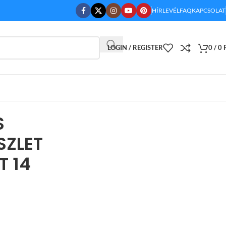
HÍRLEVÉL
FAQ
KAPCSOLAT
LOGIN / REGISTER
0
/
0
S
SZLET
T 14