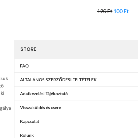
VILLÁSKÉSZLET 37 el. 1/2″ hüv
120
Ft
100
Ft
STORE
FAQ
tsuk
ÁLTALÁNOS SZERZŐDÉSI FELTÉTELEK
tő
nki
Adatkezelési Tájékoztató
Visszaküldés és csere
ggálya
Kapcsolat
Rólunk