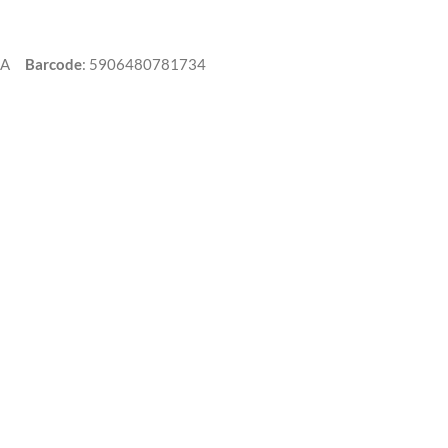
03A
Barcode
:
5906480781734