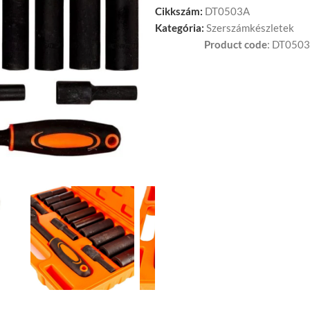
Cikkszám:
DT0503A
Kategória:
Szerszámkészletek
Product code
:
DT05