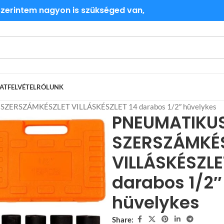
 szerintem nagyon is szükséged van,
ATFELVÉTEL
RÓLUNK
ZERSZÁMKÉSZLET VILLÁSKÉSZLET 14 darabos 1/2″ hüvelykes
PNEUMATIKU
SZERSZÁMKÉ
VILLÁSKÉSZLE
darabos 1/2″
hüvelykes
Share: