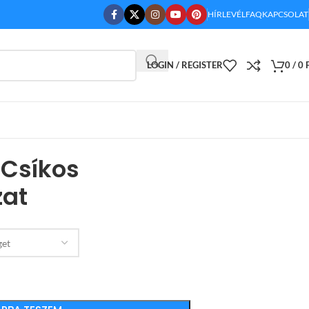
HÍRLEVÉL
FAQ
KAPCSOLAT
LOGIN / REGISTER
0
/
0
 Csíkos
at