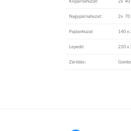
Kispárnahuzat:
2x 40 
Nagypárnahuzat:
2x 70 
Paplanhuzat
140 x
Lepedő:
220 x
Záródás:
Gomb