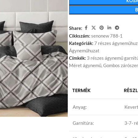
KOSÁ
Share:
Cikkszám:
senonew 788-1
Kategóriák:
7 részes ágyneműhuz
Ágyneműhuzat
Címkék:
3 részes ágynemű garnit
Méret ágynemű
,
Gombos zárószer
TERMÉK
RÉSZ
Anyag:
Kevert
Garnitúra:
3-7- r