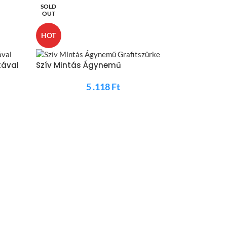
SOLD
HOT
OUT
HOT
tával
Szív Mintás Ágynemű
Grafitszürke
5 .118
Ft
Szív Masni