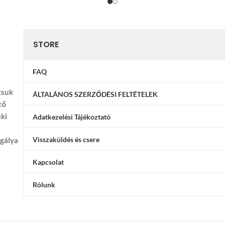
STORE
FAQ
tsuk
ÁLTALÁNOS SZERZŐDÉSI FELTÉTELEK
tő
nki
Adatkezelési Tájékoztató
Visszaküldés és csere
ggálya
Kapcsolat
Rólunk