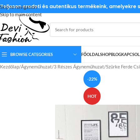
Teljesen eredeti és autentikus termékeink, amelyekre
Skip to navigation
Skip to main content
BROWSE CATEGORIES
FŐOLDAL
SHOP
BLOG
KAPCSOL
Kezdőlap
Ágyneműhuzat
3 Részes Ágyneműhuzat
Szürke Ferde C
-22%
HOT