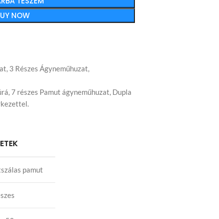
RBA TESZEM
BUY NOW
at
,
3 Részes Ágyneműhuzat
,
úrá
,
7 részes Pamut ágyneműhuzat
,
Dupla
kezettel.
LETEK
szálas pamut
észes