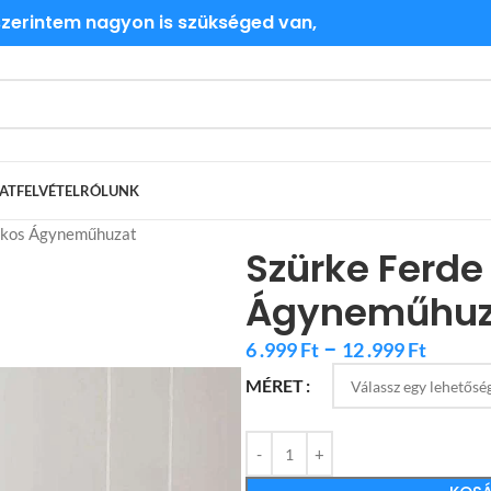
 szerintem nagyon is szükséged van,
ATFELVÉTEL
RÓLUNK
síkos Ágyneműhuzat
Szürke Ferde
Ágyneműhuz
–
6 .999
Ft
12 .999
Ft
MÉRET