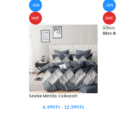
-22%
-22%
HOT
HOT
Bézs 
Szürke Mintás Csíkozott
Ágynemű
6 .999
Ft
12 .999
Ft
–