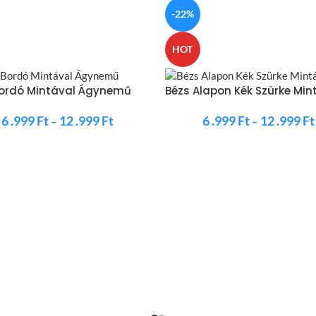
-22%
HOT
Bordó Mintával Ágynemű
Bézs Alapon Kék Szürke Min
6 .999
Ft
12 .999
Ft
6 .999
Ft
12 .999
Ft
–
–