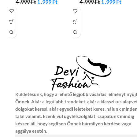
4 .999
Ft
1 .999
Ft
4 .999
Ft
1 .999
Ft
Küldetésünk, hogy a lehető legjobb vásárlási élményt nyúj
Önnek. Akár a legújabb trendeket, akár a klasszikus alapve
dolgokat keresi, akár egyedi leleteket keres, nálunk minde
talál valamit. Ezenkívül ügyfélszolgálati csapatunk mindig
készen áll, hogy segítsen Önnek bármilyen kérdése vagy
aggálya esetén.