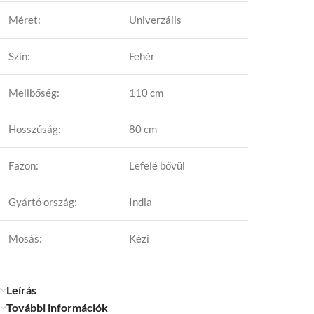
Méret:
Univerzális
Szín:
Fehér
Mellbőség:
110 cm
Hosszúság:
80 cm
Fazon:
Lefelé bővül
Gyártó ország:
India
Mosás:
Kézi
Leírás
További információk