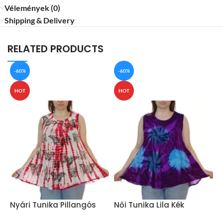
Vélemények (0)
Shipping & Delivery
RELATED PRODUCTS
-60%
-60%
HOT
HOT
Nyári Tunika Pillangós
Női Tunika Lila Kék
V
Piros
Pöttyös