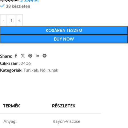
5 .999
Ft
2 .499
Ft
38 készleten
KOSÁRBA TESZEM
BUY NOW
Share:
Cikkszám:
2406
Kategóriák:
Tunikák
,
Női ruhák
TERMÉK
RÉSZLETEK
Anyag:
Rayon-Viscose