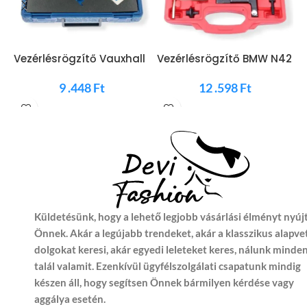
Vezérlésrögzítő Vauxhall
Vezérlésrögzítő BMW N42
H
Opel & Saab 1.8 és 2.0
N46 N46T MG50326
K
Turbo
9 .448
Ft
12 .598
Ft
Küldetésünk, hogy a lehető legjobb vásárlási élményt nyúj
Önnek. Akár a legújabb trendeket, akár a klasszikus alapve
dolgokat keresi, akár egyedi leleteket keres, nálunk minde
talál valamit. Ezenkívül ügyfélszolgálati csapatunk mindig
készen áll, hogy segítsen Önnek bármilyen kérdése vagy
aggálya esetén.