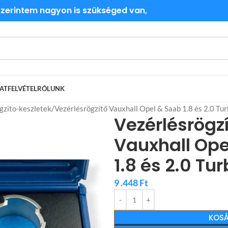
 szerintem nagyon is szükséged van,
ATFELVÉTEL
RÓLUNK
gzito-keszletek
Vezérlésrögzítő Vauxhall Opel & Saab 1.8 és 2.0 Tu
Vezérlésrögz
Vauxhall Ope
1.8 és 2.0 Tu
9 .448
Ft
KOSÁ