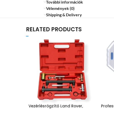
További információk
Vélemények (0)
Shipping & Delivery
RELATED PRODUCTS
Vezérlésrögzítő Land Rover,
Profe
Jaguar 3.0 3.5 4.0 4.2 & 4.4 V8
Csőva