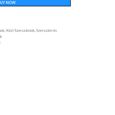
BUY NOW
mok
,
Kézi Szerszámok
,
Szerszám és
ek
l