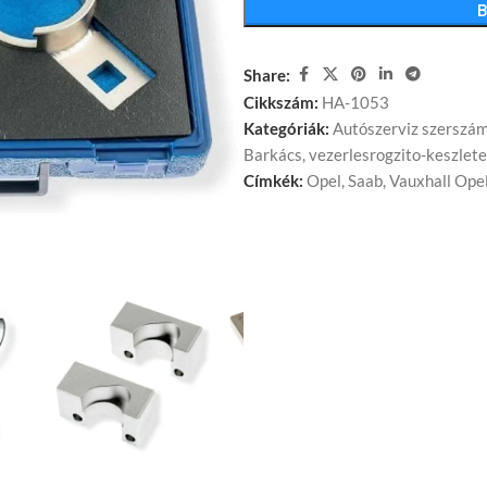
Share:
Cikkszám:
HA-1053
Kategóriák:
Autószerviz szerszá
Barkács
,
vezerlesrogzito-keszlet
Címkék:
Opel
,
Saab
,
Vauxhall Ope