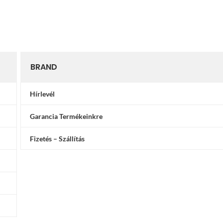
255mm- 60
BRAND
Hírlevél
Garancia Termékeinkre
Fizetés – Szállítás