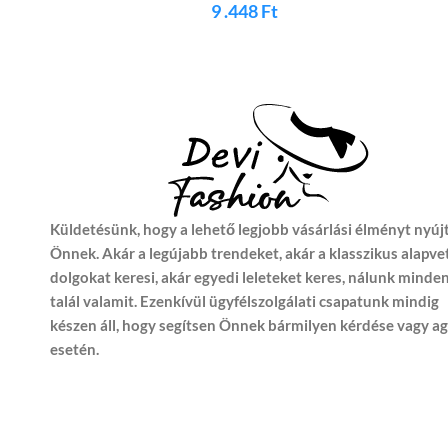
MG50833
9 .448
Ft
Küldetésünk, hogy a lehető legjobb vásárlási élményt nyúj
Önnek. Akár a legújabb trendeket, akár a klasszikus alapve
dolgokat keresi, akár egyedi leleteket keres, nálunk minde
talál valamit. Ezenkívül ügyfélszolgálati csapatunk mindig
készen áll, hogy segítsen Önnek bármilyen kérdése vagy a
esetén.