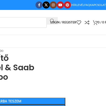
HÍRLEVÉL
FAQ
KAPCSOLAT
LOGIN / REGISTER
0
/
0
rbo
ítő
l & Saab
rbo
RBA TESZEM