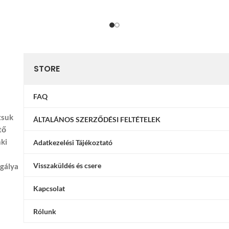
STORE
FAQ
tsuk
ÁLTALÁNOS SZERZŐDÉSI FELTÉTELEK
tő
nki
Adatkezelési Tájékoztató
Visszaküldés és csere
ggálya
Kapcsolat
Rólunk