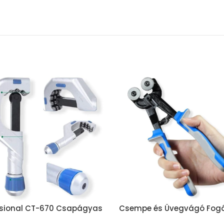
ssional CT-670 Csapágyas
Csempe és Üvegvágó Fog
gó 5mm-től 70mm-ig
200mm