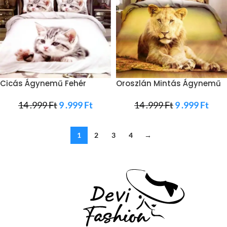
Cicás Ágynemű Fehér
Oroszlán Mintás Ágynemű
Színben
Sárga
14 .999
Ft
9 .999
Ft
14 .999
Ft
9 .999
Ft
1
2
3
4
→