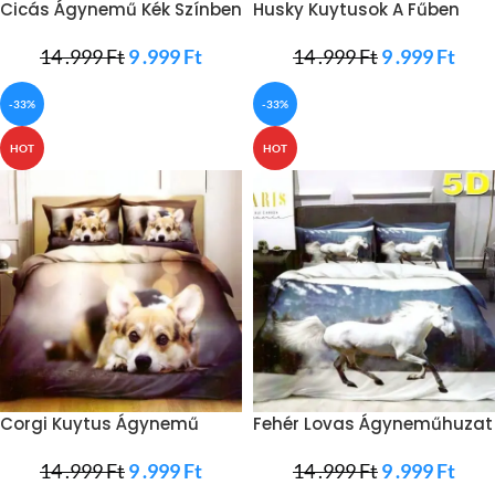
Cicás Ágynemű Kék Színben
Husky Kuytusok A Fűben
Ágynemű
14 .999
Ft
9 .999
Ft
14 .999
Ft
9 .999
Ft
-33%
-33%
HOT
HOT
Corgi Kuytus Ágynemű
Fehér Lovas Ágyneműhuzat
Barna
14 .999
Ft
9 .999
Ft
14 .999
Ft
9 .999
Ft