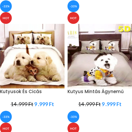
-33%
-33%
HOT
HOT
Kutyusok És Cicás
Kutyus Mintás Ágynemű
Ágyneműhuzat
Szürke Szín
14 .999
Ft
9 .999
Ft
14 .999
Ft
9 .999
Ft
-33%
-33%
HOT
HOT