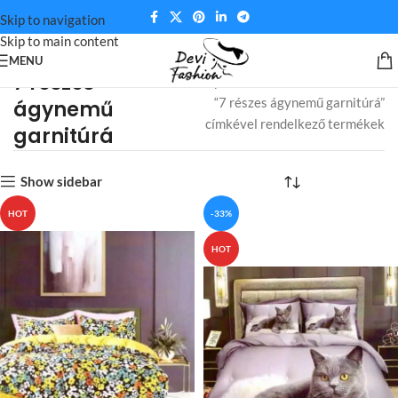
Skip to navigation
Skip to main content
MENU
7 részes
Kezdőlap
“7 részes ágynemű garnitúrá”
ágynemű
címkével rendelkező termékek
garnitúrá
Show sidebar
HOT
-33%
HOT