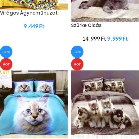
Virágos Ágyneműhuzat
Vegyes Színek
Szürke Cicás
9 .449
Ft
Ágyneműhuzat
14 .999
Ft
9 .999
Ft
-33%
-33%
HOT
HOT