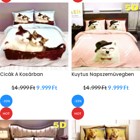
Cicák A Kosárban
Kuytus Napszemüvegben
Ágyneműhuzat
Ágyneműhuzat
14 .999
Ft
9 .999
Ft
14 .999
Ft
9 .999
Ft
-33%
-33%
HOT
HOT