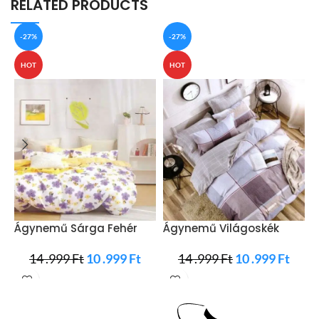
RELATED PRODUCTS
-27%
-27%
HOT
HOT
Ágynemű Sárga Fehér
Ágynemű Világoskék
Á
Lila Virág
Szürke Négyzet
F
14 .999
Ft
10 .999
Ft
14 .999
Ft
10 .999
Ft