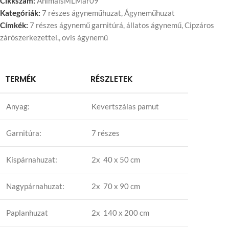
Cikkszám:
AnimalsMLMar09
Kategóriák:
7 részes ágyneműhuzat
,
Ágyneműhuzat
Címkék:
7 részes ágynemű garnitúrá
,
állatos ágynemű
,
Cipzáros
zárószerkezettel.
,
ovis ágynemű
TERMÉK
RÉSZLETEK
Anyag:
Kevertszálas pamut
Garnitúra:
7 részes
Kispárnahuzat:
2x 40 x 50 cm
Nagypárnahuzat:
2x 70 x 90 cm
Paplanhuzat
2x 140 x 200 cm