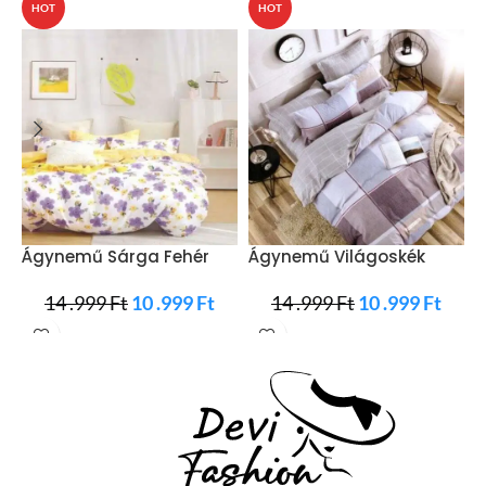
HOT
HOT
Ágynemű Sárga Fehér
Ágynemű Világoskék
Lila Virág
Szürke Négyzet
H
14 .999
Ft
10 .999
Ft
14 .999
Ft
10 .999
Ft
S