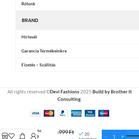
Rólunk
BRAND
Hírlevél
Garancia Termékeinkre
Fizetés – Szállítás
All rights reserved ©
Devi Fashions
2025
Build by Brother It
Consulting
.
14
Ágynemű
.999
Ft
20
Aranyos
készleten