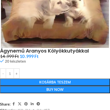
Ágynemű Aranyos Kölyökkutyákkal
14 .999
Ft
10 .999
Ft
20 készleten
KOSÁRBA TESZEM
BUY NOW
Share: