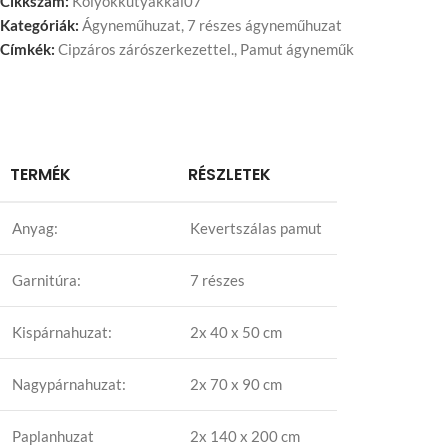
Cikkszám:
Kölyökkutyákkal07
Kategóriák:
Ágyneműhuzat
,
7 részes ágyneműhuzat
Címkék:
Cipzáros zárószerkezettel.
,
Pamut ágyneműk
TERMÉK
RÉSZLETEK
Anyag:
Kevertszálas pamut
Garnitúra:
7 részes
Kispárnahuzat:
2x 40 x 50 cm
Nagypárnahuzat:
2x 70 x 90 cm
Paplanhuzat
2x 140 x 200 cm