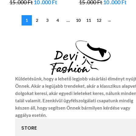
15 .000
Ft
10 .000
Ft
15 .000
Ft
10 .000
Ft
1
2
3
4
…
10
11
12
→
Küldetésünk, hogy a lehető legjobb vásárlási élményt nyúj
Önnek. Akár a legújabb trendeket, akár a klasszikus alapve
dolgokat keresi, akár egyedi leleteket keres, nálunk minde
talál valamit. Ezenkívül ügyfélszolgálati csapatunk mindig
készen áll, hogy segítsen Önnek bármilyen kérdése vagy
aggálya esetén.
STORE