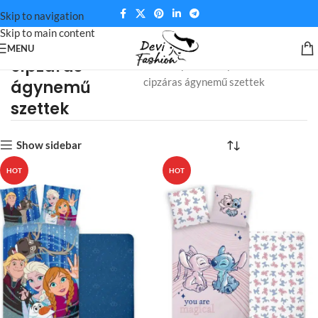
Skip to navigation
Skip to main content
MENU
cipzáras
Kezdőlap
Zárás típusa termék
cipzáras ágynemű szettek
ágynemű
szettek
Show sidebar
HOT
HOT