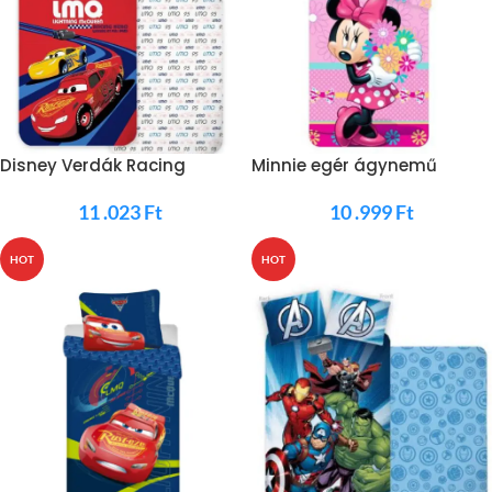
Disney Verdák Racing
Minnie egér ágynemű
Pamut Ágyneműhuzat
11 .023
Ft
10 .999
Ft
HOT
HOT