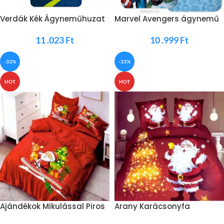
Verdák Kék Ágyneműhuzat
Marvel Avengers ágynemű
11 .023
Ft
10 .999
Ft
-33%
-33%
HOT
HOT
Ajándékok Mikulással Piros
Arany Karácsonyfa
Ágynemű
Mikulással Ágynemű