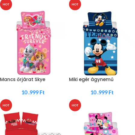
HOT
HOT
Mancs őrjárat Skye
Miki egér ágynemű
ágynemű
10 .999
Ft
10 .999
Ft
HOT
HOT