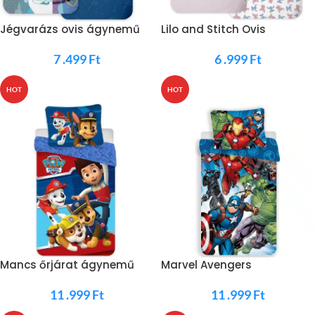
Jégvarázs ovis ágynemű
Lilo and Stitch Ovis
ágyneműhuzat
7 .499
Ft
6 .999
Ft
HOT
HOT
Mancs őrjárat ágynemű
Marvel Avengers
Ágyneműhuzat
11 .999
Ft
11 .999
Ft