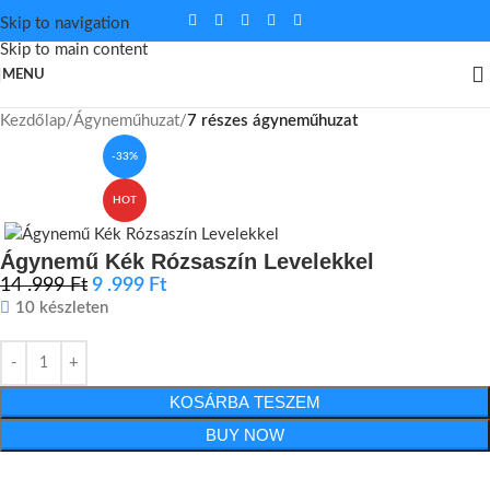
Skip to navigation
Skip to main content
MENU
Kezdőlap
Ágyneműhuzat
7 részes ágyneműhuzat
-33%
HOT
Ágynemű Kék Rózsaszín Levelekkel
14 .999
Ft
9 .999
Ft
10 készleten
KOSÁRBA TESZEM
BUY NOW