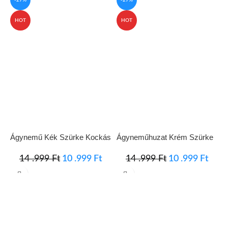
-27%
-27%
HOT
HOT
Ágynemű Kék Szürke Kockás
Ágyneműhuzat Krém Szürke
Á
Minta
Négyzetek
F
14 .999
Ft
10 .999
Ft
14 .999
Ft
10 .999
Ft