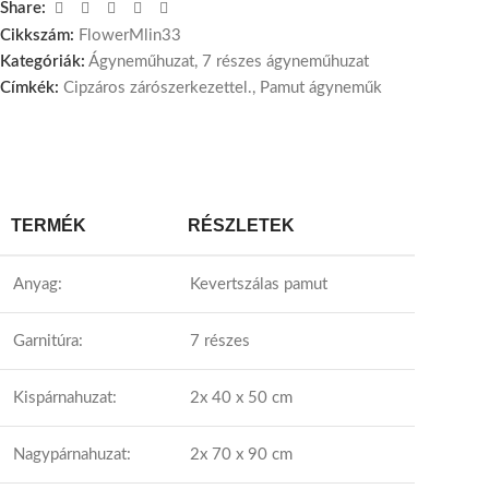
Share:
Cikkszám:
FlowerMlin33
Kategóriák:
Ágyneműhuzat
,
7 részes ágyneműhuzat
Címkék:
Cipzáros zárószerkezettel.
,
Pamut ágyneműk
TERMÉK
RÉSZLETEK
Anyag:
Kevertszálas pamut
Garnitúra:
7 részes
Kispárnahuzat:
2x 40 x 50 cm
Nagypárnahuzat:
2x 70 x 90 cm