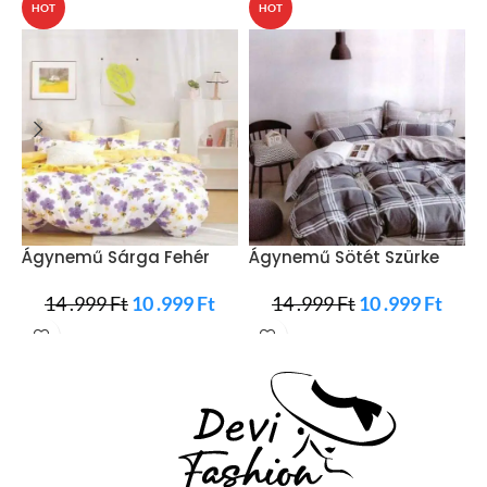
HOT
HOT
Ágynemű Sárga Fehér
Ágynemű Sötét Szürke
Á
Lila Virág
Fehér Csíkos
F
14 .999
Ft
10 .999
Ft
14 .999
Ft
10 .999
Ft