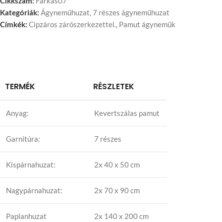
Cikkszám:
Farkas07
Kategóriák:
Ágyneműhuzat
,
7 részes ágyneműhuzat
Címkék:
Cipzáros zárószerkezettel.
,
Pamut ágyneműk
TERMÉK
RÉSZLETEK
Anyag:
Kevertszálas pamut
Garnitúra:
7 részes
Kispárnahuzat:
2x 40 x 50 cm
Nagypárnahuzat:
2x 70 x 90 cm
Paplanhuzat
2x 140 x 200 cm