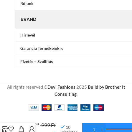
Rólunk
BRAND
Hírlevél
Garancia Termékeinkre
Fizetés – Szállítás
All rights reserved ©
Devi Fashions
2025
Build by Brother It
Consulting
.
14
Ágynemű
.999
Ft
10
Szürke
készleten