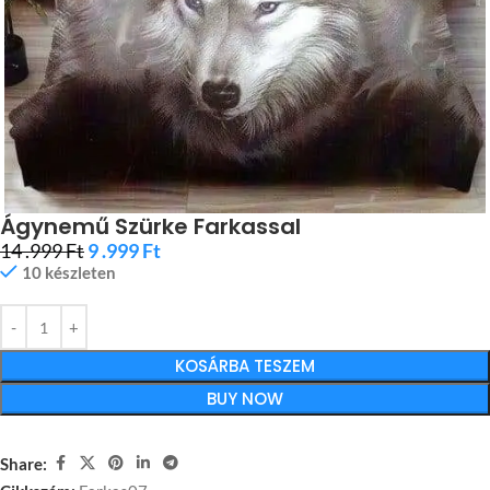
Ágynemű Szürke Farkassal
14 .999
Ft
9 .999
Ft
10 készleten
KOSÁRBA TESZEM
BUY NOW
Share: