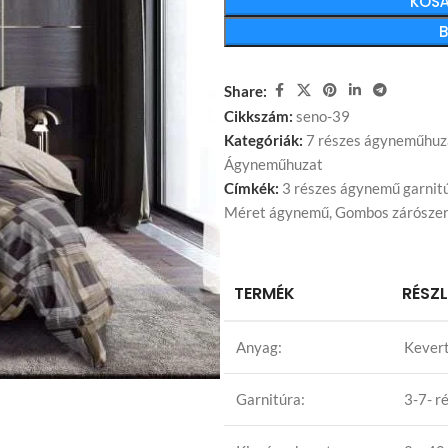
KOSÁ
Share:
Cikkszám:
seno-39
Kategóriák:
7 részes ágyneműhuz
Ágyneműhuzat
Címkék:
3 részes ágynemű garnit
Méret ágynemű
,
Gombos zárószer
TERMÉK
RÉSZ
Anyag:
Kevert
Garnitúra:
3-7- r