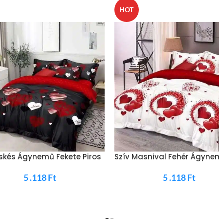
HOT
skés Ágynemű Fekete Piros
Szív Masnival Fehér Ágyne
5 .118
Ft
5 .118
Ft