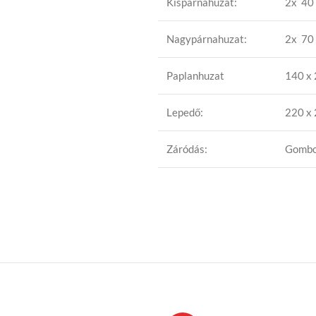
Kispárnahuzat:
2x 40 
Nagypárnahuzat:
2x 70 
Paplanhuzat
140 x
Lepedő:
220 x
Záródás:
Gomb