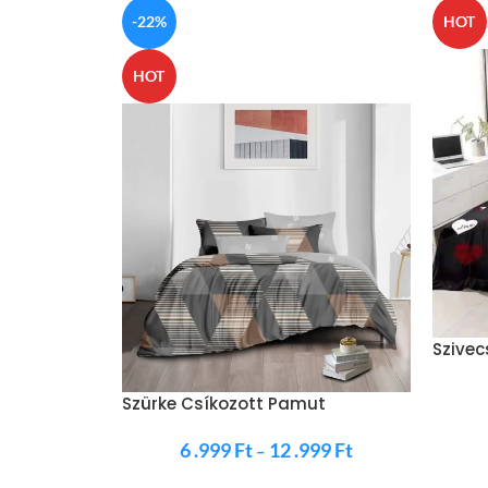
-22%
HOT
HOT
Szivec
Színű
Szürke Csíkozott Pamut
Ágynemű
6 .999
Ft
12 .999
Ft
–