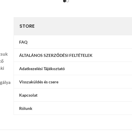
STORE
FAQ
tsuk
ÁLTALÁNOS SZERZŐDÉSI FELTÉTELEK
tő
nki
Adatkezelési Tájékoztató
Visszaküldés és csere
ggálya
Kapcsolat
Rólunk