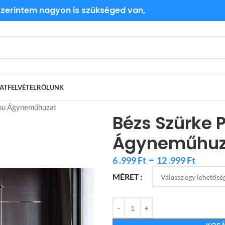
 szerintem nagyon is szükséged van,
ATFELVÉTEL
RÓLUNK
mu Ágyneműhuzat
Bézs Szürke
Ágyneműhuz
–
6 .999
Ft
12 .999
Ft
MÉRET