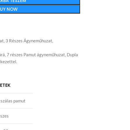
RBA TESZEM
BUY NOW
at
,
3 Részes Ágyneműhuzat
,
úrá
,
7 részes Pamut ágyneműhuzat
,
Dupla
kezettel.
LETEK
szálas pamut
észes