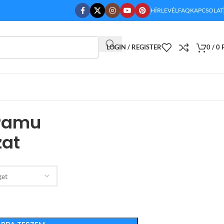
HÍRLEVÉL
FAQ
KAPCSOLAT
LOGIN / REGISTER
0
/
0
 Pamu
at