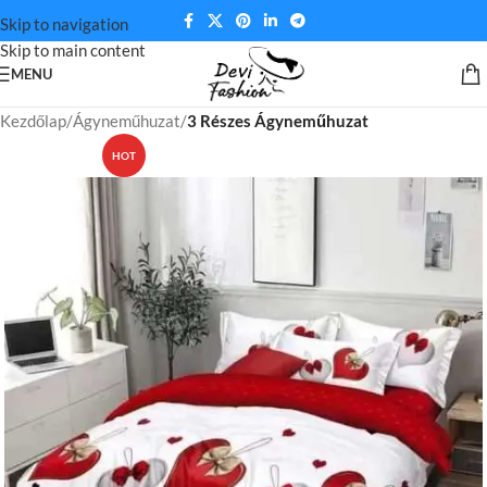
Skip to navigation
Skip to main content
MENU
Kezdőlap
Ágyneműhuzat
3 Részes Ágyneműhuzat
HOT