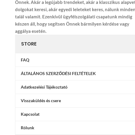
Önnek. Akár a legújabb trendeket, akár a klasszikus alapve
dolgokat keresi, akár egyedi leleteket keres, nálunk minde
talál valamit. Ezenkívül ügyfélszolgálati csapatunk mindig
készen áll, hogy segítsen Önnek bármilyen kérdése vagy
aggálya esetén.
STORE
FAQ
ÁLTALÁNOS SZERZŐDÉSI FELTÉTELEK
Adatkezelési Tájékoztató
Visszaküldés és csere
Kapcsolat
Rólunk