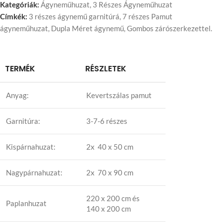
Kategóriák:
Ágyneműhuzat
,
3 Részes Ágyneműhuzat
Címkék:
3 részes ágynemű garnitúrá
,
7 részes Pamut
ágyneműhuzat
,
Dupla Méret ágynemű
,
Gombos zárószerkezettel.
TERMÉK
RÉSZLETEK
Anyag:
Kevertszálas pamut
Garnitúra:
3-7-6 részes
Kispárnahuzat:
2x 40 x 50 cm
Nagypárnahuzat:
2x 70 x 90 cm
220 x 200 cm és
Paplanhuzat
140 x 200 cm