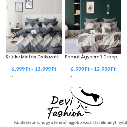
Szürke Mintás Csíkozott
Pamut Ágynemű Drapp
S
Ágynemű
Barna SzÍn
G
6 .999
Ft
12 .999
Ft
6 .999
Ft
12 .999
Ft
–
–
Küldetésünk, hogy a lehető legjobb vásárlási élményt nyúj