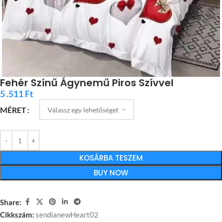
Fehér Színű Ágynemű Piros Szívvel
5 .511
Ft
MÉRET
KOSÁRBA TESZEM
BUY NOW
Share:
Cikkszám:
sendianewHeart02