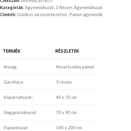
Cikkszám:
ANIMALSEND5
Kategóriák:
Ágyneműhuzat
,
3 Részes Ágyneműhuzat
Címkék:
Gombos zárószerkezettel.
,
Pamut ágyneműk
TERMÉK
RÉSZLETEK
Anyag:
Kevertszálas pamut
Garnitúra:
3 részes
Kispárnahuzat:
40 x 50 cm
Nagypárnahuzat:
70 x 90 cm
Paplanhuzat
140 x 200 cm