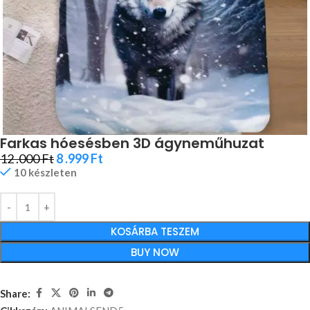
Farkas hóesésben 3D ágyneműhuzat
12 .000
Ft
8 .999
Ft
10 készleten
KOSÁRBA TESZEM
BUY NOW
Share: