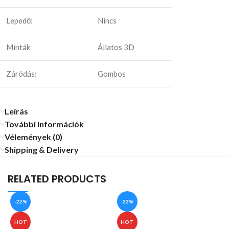
Lepedő:
Nincs
Mínták
Állatos 3D
Záródás:
Gombos
Leírás
További információk
Vélemények (0)
Shipping & Delivery
RELATED PRODUCTS
-22%
-22%
HOT
HOT