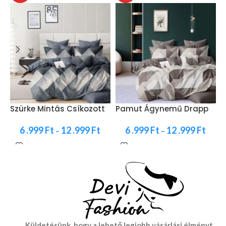
Szürke Mintás Csíkozott
Pamut Ágynemű Drapp
C
Ágynemű
Barna SzÍn
K
6 .999
Ft
12 .999
Ft
6 .999
Ft
12 .999
Ft
–
–
Küldetésünk, hogy a lehető legjobb vásárlási élményt