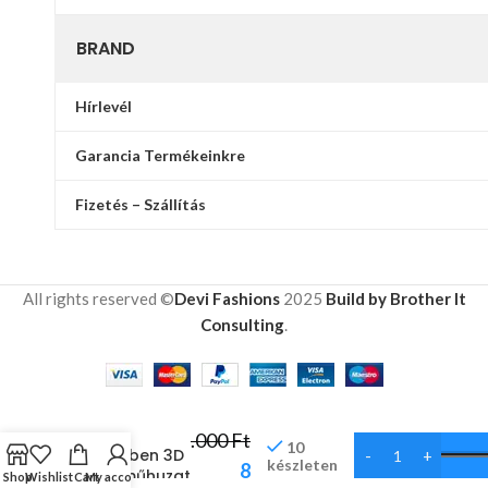
BRAND
Hírlevél
Garancia Termékeinkre
Fizetés – Szállítás
All rights reserved ©
Devi Fashions
2025
Build by Brother It
Consulting
.
12
Farkas
.000
Ft
10
hóesésben 3D
készleten
8
ágyneműhuzat
Shop
Wishlist
Cart
My account