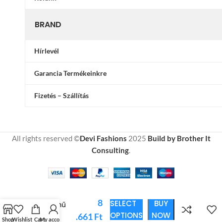
BRAND
Hírlevél
Garancia Termékeinkre
Fizetés – Szállítás
All rights reserved ©
Devi Fashions
2025
Build by Brother It
Consulting
.
Fehér
8
SELECT
BUY
Ágynemű
Fekete
OPTIONS
NOW
.661
Ft
Shop
Wishlist
Cart
My account