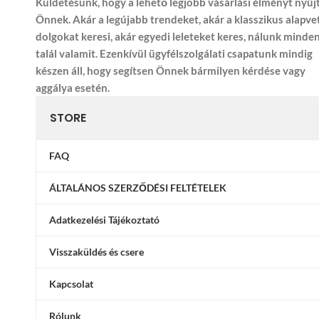
Küldetésünk, hogy a lehető legjobb vásárlási élményt nyúj
Önnek. Akár a legújabb trendeket, akár a klasszikus alapve
dolgokat keresi, akár egyedi leleteket keres, nálunk minde
talál valamit. Ezenkívül ügyfélszolgálati csapatunk mindig
készen áll, hogy segítsen Önnek bármilyen kérdése vagy
aggálya esetén.
STORE
FAQ
ÁLTALÁNOS SZERZŐDÉSI FELTÉTELEK
Adatkezelési Tájékoztató
Visszaküldés és csere
Kapcsolat
Rólunk