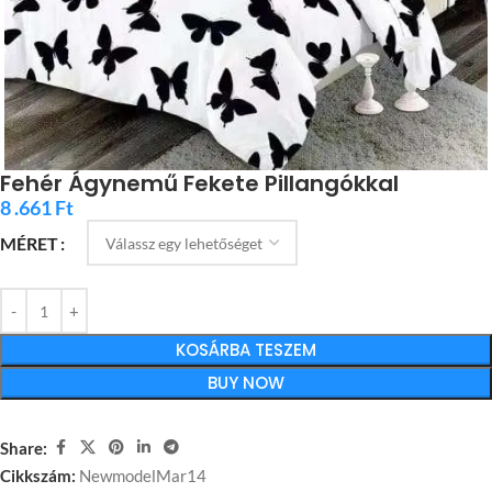
Fehér Ágynemű Fekete Pillangókkal
8 .661
Ft
MÉRET
KOSÁRBA TESZEM
BUY NOW
Share:
Cikkszám:
NewmodelMar14