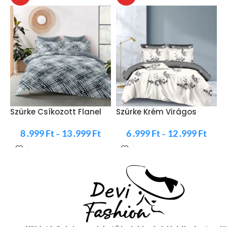
Szürke Csíkozott Flanel
Szürke Krém Virágos
B
Ágyneműhuzat
Ágyneműhuzat
8 .999
Ft
13 .999
Ft
6 .999
Ft
12 .999
Ft
–
–