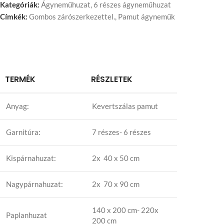
Kategóriák:
Ágyneműhuzat
,
6 részes ágyneműhuzat
Címkék:
Gombos zárószerkezettel.
,
Pamut ágyneműk
TERMÉK
RÉSZLETEK
Anyag:
Kevertszálas pamut
Garnitúra:
7 részes- 6 részes
Kispárnahuzat:
2x 40 x 50 cm
Nagypárnahuzat:
2x 70 x 90 cm
140 x 200 cm- 220x
Paplanhuzat
200 cm