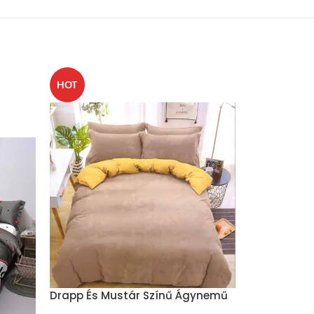
SOLD
HOT
OUT
HOT
Drapp És Mustár Színű Ágynemű