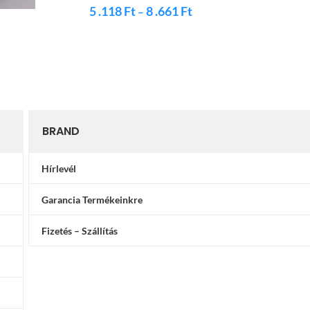
5 .118
Ft
8 .661
Ft
–
Sörös Kors
Ágyneműhu
BRAND
Hírlevél
Garancia Termékeinkre
Fizetés – Szállítás