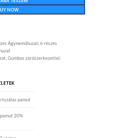
RBA TESZEM
BUY NOW
szes Ágyneműhuzat
,
6 részes
huzat
zat
,
Gombos zárószerkezettel.
ZLETEK
rtszálas pamut
 pamut 20%