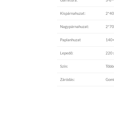
Garnitúra:
3-6 
Kispárnahuzat:
2*40
Nagypárnahuzat:
2*70
Paplanhuzat
140
Lepedő:
220 
Szín:
Több
Záródás:
Gom