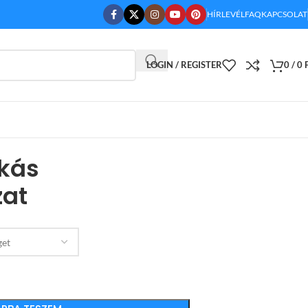
HÍRLEVÉL
FAQ
KAPCSOLAT
LOGIN / REGISTER
0
/
0
ckás
at