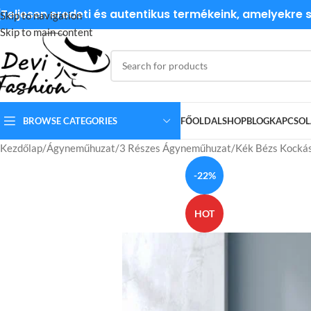
Teljesen eredeti és autentikus termékeink, amelyekre
Skip to navigation
Skip to main content
BROWSE CATEGORIES
FŐOLDAL
SHOP
BLOG
KAPCSOL
Kezdőlap
Ágyneműhuzat
3 Részes Ágyneműhuzat
Kék Bézs Kocká
-22%
HOT