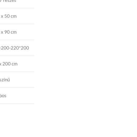
-7 részes
 x 50 cm
 x 90 cm
×200-220*200
x 200 cm
színű
bos