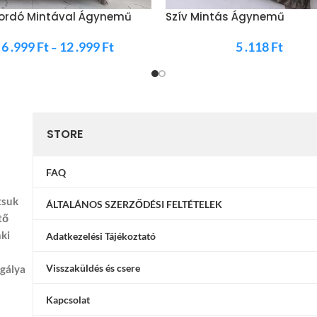
Bordó Mintával Ágynemű
Szív Mintás Ágynemű
Grafitszürke
6 .999
Ft
12 .999
Ft
5 .118
Ft
–
STORE
FAQ
tsuk
ÁLTALÁNOS SZERZŐDÉSI FELTÉTELEK
tő
nki
Adatkezelési Tájékoztató
Visszaküldés és csere
ggálya
Kapcsolat