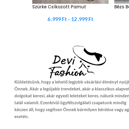
Szürke Csíkozott Pamut
Bézs 
Ágynemű
6 .999
Ft
12 .999
Ft
–
Küldetésünk, hogy a lehető legjobb vásárlási élményt nyúj
Önnek. Akár a legújabb trendeket, akár a klasszikus alapve
dolgokat keresi, akár egyedi leleteket keres, nálunk minde
talál valamit. Ezenkívül ügyfélszolgálati csapatunk mindig
készen áll, hogy segítsen Önnek bármilyen kérdése vagy a
esetén.