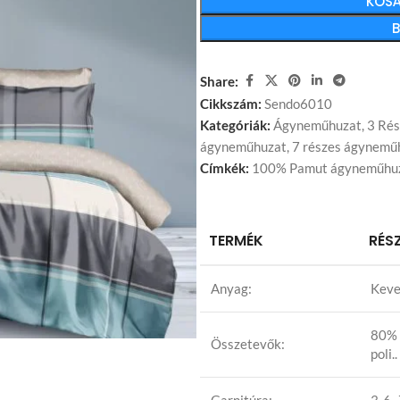
KOSÁ
Share:
Cikkszám:
Sendo6010
Kategóriák:
Ágyneműhuzat
,
3 Ré
ágyneműhuzat
,
7 részes ágynemű
Címkék:
100% Pamut ágyneműhu
TERMÉK
RÉS
Anyag:
Keve
80%
Összetevők:
poli..