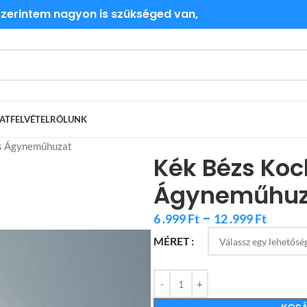
 szerintem nagyon is szükséged van,
ATFELVÉTEL
RÓLUNK
s Ágyneműhuzat
Kék Bézs Ko
Ágyneműhuz
–
6 .999
Ft
12 .999
Ft
MÉRET