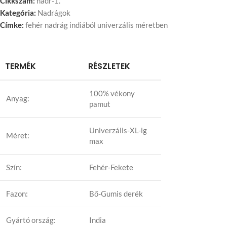
Cikkszám:
nadr-1.
Kategória:
Nadrágok
Címke:
fehér nadrág indiából univerzális méretben
TERMÉK
RÉSZLETEK
100% vékony
Anyag:
pamut
Univerzális-XL-ig
Méret:
max
Szín:
Fehér-Fekete
Fazon:
Bő-Gumis derék
Gyártó ország:
India