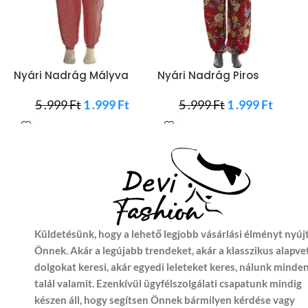
Nyári Nadrág Mályva
Nyári Nadrág Piros
P
Színben
Virágokkal
5 .999
Ft
1 .999
Ft
5 .999
Ft
1 .999
Ft
Küldetésünk, hogy a lehető legjobb vásárlási élményt nyúj
Önnek. Akár a legújabb trendeket, akár a klasszikus alapve
dolgokat keresi, akár egyedi leleteket keres, nálunk minde
talál valamit. Ezenkívül ügyfélszolgálati csapatunk mindig
készen áll, hogy segítsen Önnek bármilyen kérdése vagy