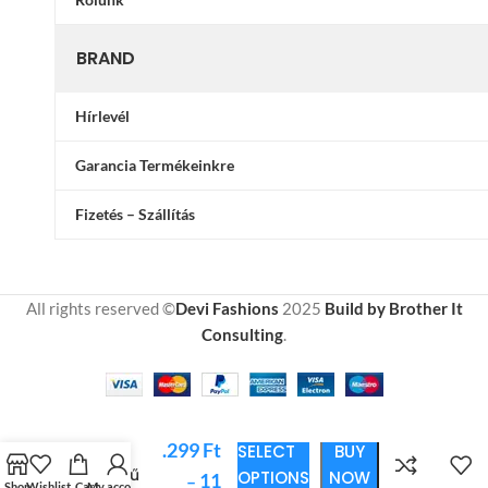
BRAND
Hírlevél
Garancia Termékeinkre
Fizetés – Szállítás
All rights reserved ©
Devi Fashions
2025
Build by Brother It
Consulting
.
6
Halvány
.299
Ft
SELECT
BUY
Barna
Egyszínű
OPTIONS
NOW
11
–
Shop
Wishlist
Cart
My account