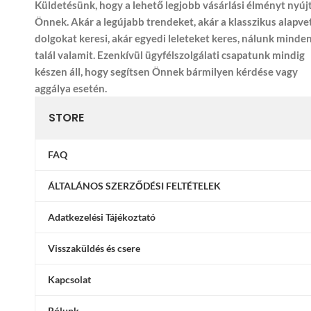
Küldetésünk, hogy a lehető legjobb vásárlási élményt nyúj
Önnek. Akár a legújabb trendeket, akár a klasszikus alapve
dolgokat keresi, akár egyedi leleteket keres, nálunk minde
talál valamit. Ezenkívül ügyfélszolgálati csapatunk mindig
készen áll, hogy segítsen Önnek bármilyen kérdése vagy
aggálya esetén.
STORE
FAQ
ÁLTALÁNOS SZERZŐDÉSI FELTÉTELEK
Adatkezelési Tájékoztató
Visszaküldés és csere
Kapcsolat
Rólunk