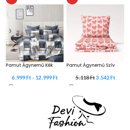
F
P
Pamut Ágynemű Kék
Pamut Ágynemű Szív
Szürke SzÍn
Mintás
6 .999
Ft
12 .999
Ft
5 .118
Ft
3 .542
Ft
–