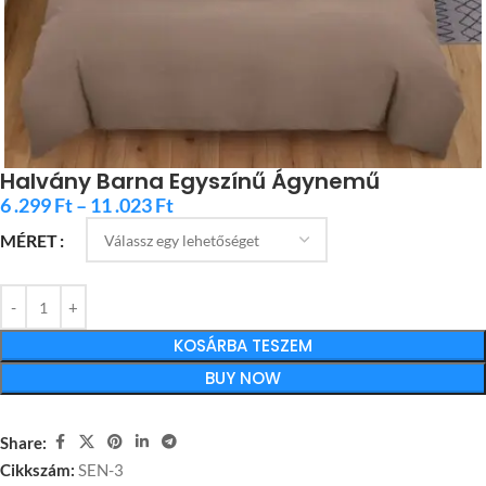
Halvány Barna Egyszínű Ágynemű
6 .299
Ft
–
11 .023
Ft
MÉRET
KOSÁRBA TESZEM
BUY NOW
Share:
Cikkszám:
SEN-3