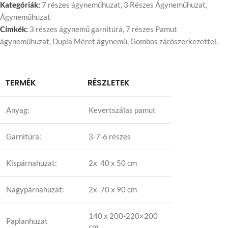
Kategóriák:
7 részes ágyneműhuzat
,
3 Részes Ágyneműhuzat
,
Ágyneműhuzat
Címkék:
3 részes ágynemű garnitúrá
,
7 részes Pamut
ágyneműhuzat
,
Dupla Méret ágynemű
,
Gombos zárószerkezettel.
TERMÉK
RÉSZLETEK
Anyag:
Kevertszálas pamut
Garnitúra:
3-7-6 részes
Kispárnahuzat:
2x 40 x 50 cm
Nagypárnahuzat:
2x 70 x 90 cm
140 x 200-220×200
Paplanhuzat
cm