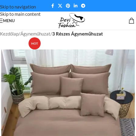
Skip to navigation
Skip to main content
MENU
Kezdőlap
Ágyneműhuzat
3 Részes Ágyneműhuzat
HOT