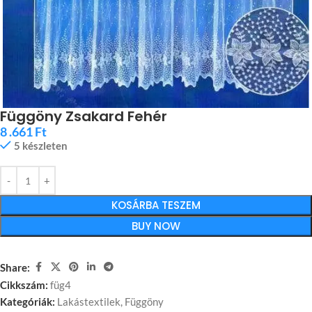
Függöny Zsakard Fehér
8 .661
Ft
5 készleten
KOSÁRBA TESZEM
BUY NOW
Share:
Cikkszám:
füg4
Kategóriák:
Lakástextilek
,
Függöny