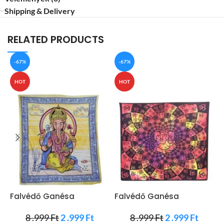
Shipping & Delivery
RELATED PRODUCTS
-67%
-67%
HOT
HOT
Falvédő Ganésa
Falvédő Ganésa
F
Naplementében
Narancs Szín
8 .999
Ft
2 .999
Ft
8 .999
Ft
2 .999
Ft