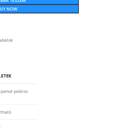
RBA TESZEM
BUY NOW
kabátok
LETEK
pamut-poláros
ztható
r