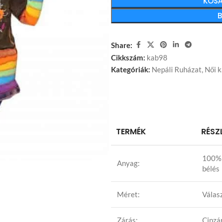
KOSÁ
Share:
Cikkszám:
kab98
Kategóriák:
Nepáli Ruházat
,
Női 
TERMÉK
RÉSZ
100% 
Anyag:
bélés
Méret:
Válas
Zárás:
Cipzá