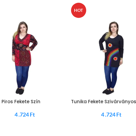
HOT
 Piros Fekete Szín
Tunika Fekete Szivárványo
4 .724
Ft
4 .724
Ft