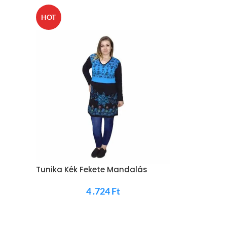
HOT
-75%
HOT
s
Tunika Kék Fekete Mandalás
4 .724
Ft
Kabát Csíko
9 .