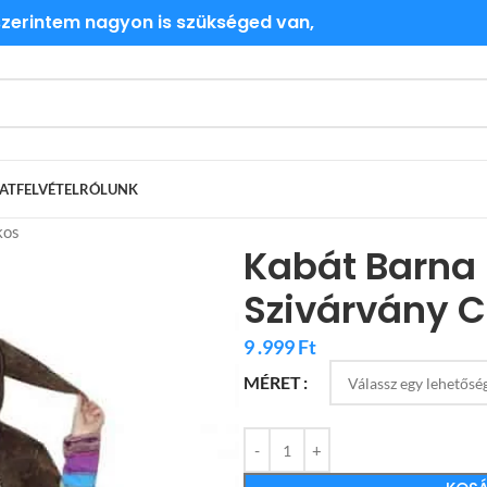
 szerintem nagyon is szükséged van,
ATFELVÉTEL
RÓLUNK
kos
Kabát Barna
Szivárvány C
9 .999
Ft
MÉRET