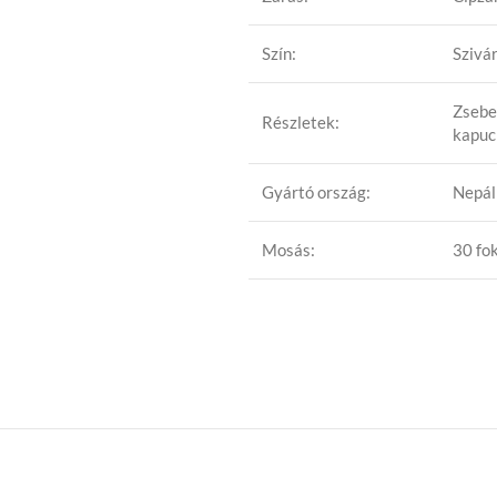
Szín:
Szivá
Zsebe
Részletek:
kapuc
Gyártó ország:
Nepál
Mosás:
30 fok