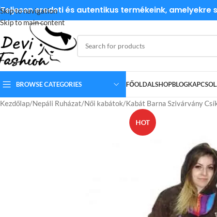
Teljesen eredeti és autentikus termékeink, amelyekre
Skip to navigation
Skip to main content
BROWSE CATEGORIES
FŐOLDAL
SHOP
BLOG
KAPCSOL
Kezdőlap
Nepáli Ruházat
Női kabátok
Kabát Barna Szivárvány Csí
HOT