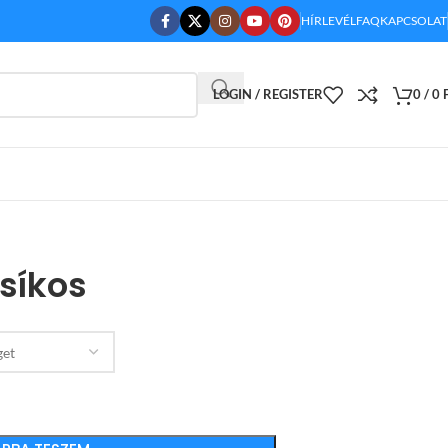
HÍRLEVÉL
FAQ
KAPCSOLAT
LOGIN / REGISTER
0
/
0
síkos