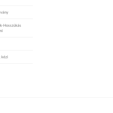
rvány
k-Hosszúkás
ni
 kézi