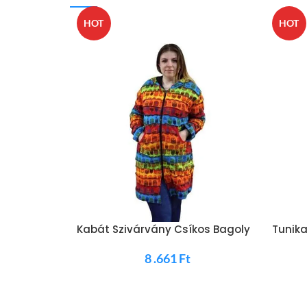
HOT
HOT
Kabát Szivárvány Csíkos Bagoly
Tunika
8 .661
Ft