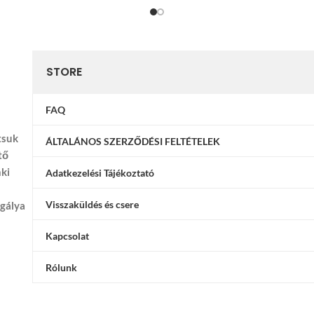
STORE
FAQ
tsuk
ÁLTALÁNOS SZERZŐDÉSI FELTÉTELEK
tő
nki
Adatkezelési Tájékoztató
Visszaküldés és csere
ggálya
Kapcsolat
Rólunk