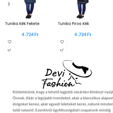
Tunika Kék Fekete
Tunika Piros Kék
T
Mandalás
Mandalás
M
4 .724
Ft
4 .724
Ft
Küldetésünk, hogy a lehető legjobb vásárlási élményt nyúj
Önnek. Akár a legújabb trendeket, akár a klasszikus alapve
dolgokat keresi, akár egyedi leleteket keres, nálunk minde
talál valamit. Ezenkívül ügyfélszolgálati csapatunk mindig