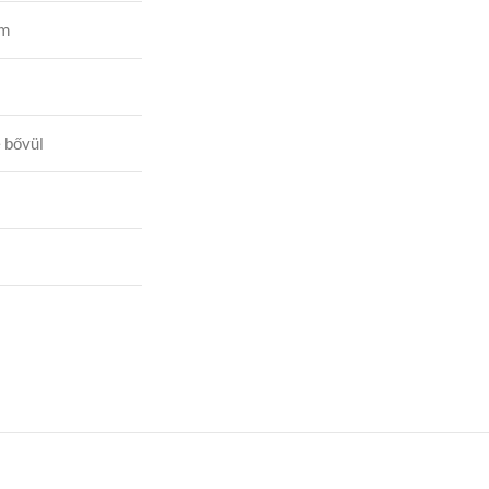
cm
 bővül