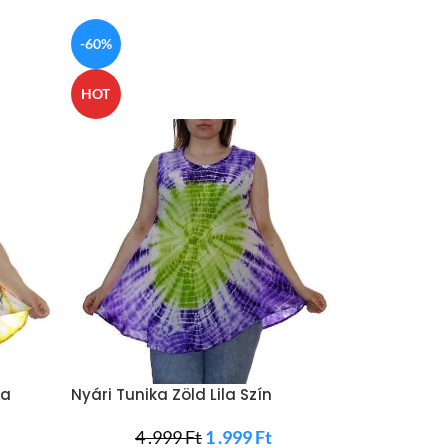
-60%
-58%
HOT
HOT
ga
Nyári Tunika Zöld Lila Szín
4 .999
Ft
1 .999
Ft