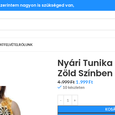
 szerintem nagyon is szükséged van,
ATFELVÉTEL
RÓLUNK
Nyári Tunika
Zöld Színben
4 .999
Ft
1 .999
Ft
10 készleten
KOSÁ