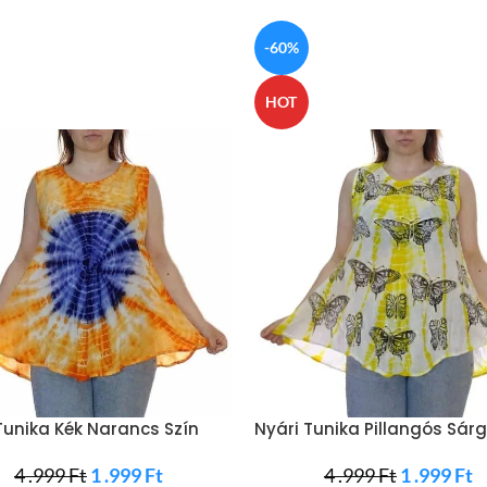
-60%
HOT
Tunika Kék Narancs Szín
Nyári Tunika Pillangós Sár
4 .999
Ft
1 .999
Ft
4 .999
Ft
1 .999
Ft