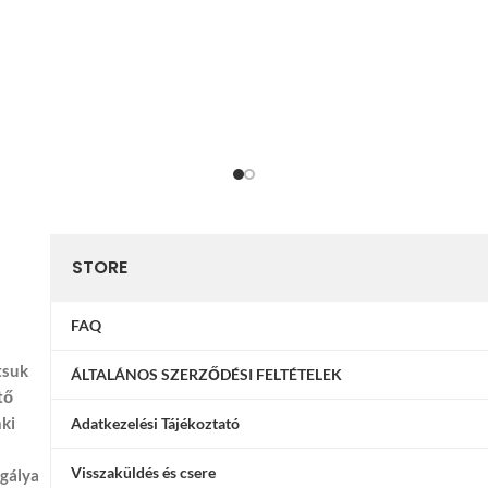
STORE
FAQ
tsuk
ÁLTALÁNOS SZERZŐDÉSI FELTÉTELEK
tő
nki
Adatkezelési Tájékoztató
Visszaküldés és csere
ggálya