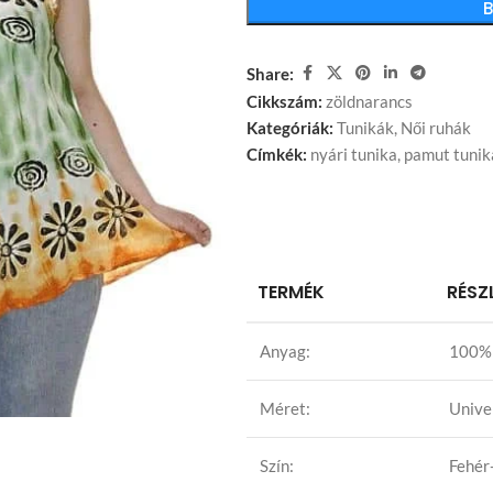
Share:
Cikkszám:
zöldnarancs
Kategóriák:
Tunikák
,
Női ruhák
Címkék:
nyári tunika
,
pamut tunik
TERMÉK
RÉSZ
Anyag:
100% 
Méret:
Unive
Szín:
Fehér