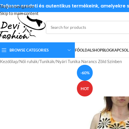
Teljesen eredeti és autentikus termékeink, amelyekre
Skip to navigation
Skip to main content
BROWSE CATEGORIES
FŐOLDAL
SHOP
BLOG
KAPCSOL
Kezdőlap
Női ruhák
Tunikák
Nyári Tunika Narancs Zöld Színben
-60%
HOT