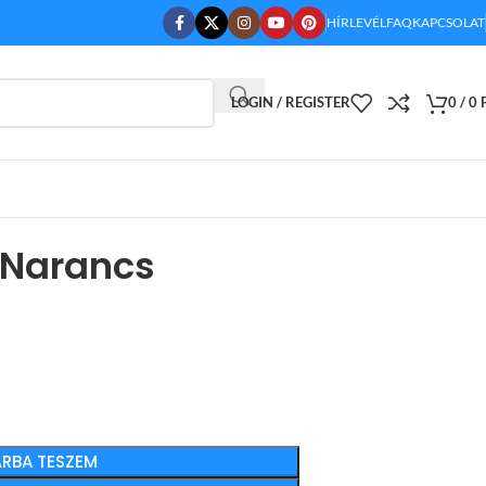
HÍRLEVÉL
FAQ
KAPCSOLAT
LOGIN / REGISTER
0
/
0
 Narancs
RBA TESZEM