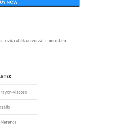
BUY NOW
a
,
rövid ruhák univerzális méretben
LETEK
rayon-viscose
rzális
-Narancs