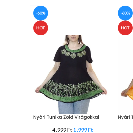
-60%
-60%
HOT
HOT
Nyári Tunika Zöld Virágokkal
Nyári 
4 .999
Ft
1 .999
Ft