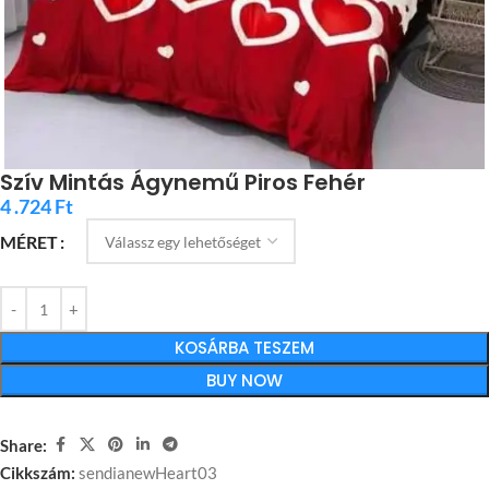
Szív Mintás Ágynemű Piros Fehér
4 .724
Ft
MÉRET
KOSÁRBA TESZEM
BUY NOW
Share:
Cikkszám:
sendianewHeart03