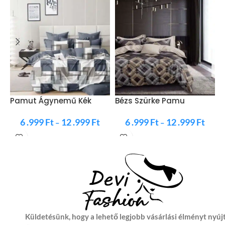
Pamut Ágynemű Kék
Bézs Szürke Pamu
B
Szürke SzÍn
Ágyneműhuzat
M
6 .999
Ft
12 .999
Ft
6 .999
Ft
12 .999
Ft
–
–
Küldetésünk, hogy a lehető legjobb vásárlási élményt nyúj