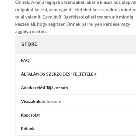
Önnek. Akár a legújabb trendeket, akár a klasszikus alapve
dolgokat keresi, akár egyedi leleteket keres, nálunk minde
talál valamit. Ezenkívül ügyfélszolgálati csapatunk mindig
készen áll, hogy segítsen Önnek bármilyen kérdése vagy
aggálya esetén.
STORE
FAQ
ÁLTALÁNOS SZERZŐDÉSI FELTÉTELEK
Adatkezelési Tájékoztató
Visszaküldés és csere
Kapcsolat
Rólunk