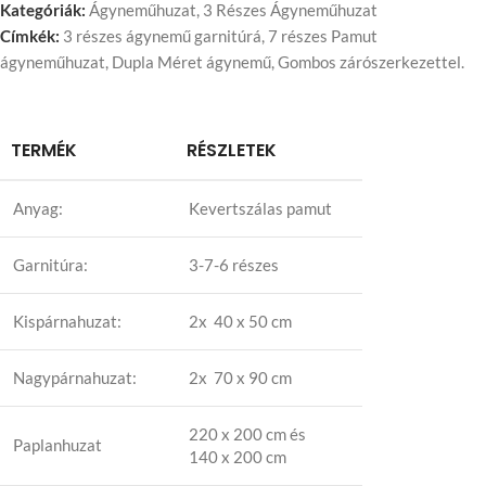
Kategóriák:
Ágyneműhuzat
,
3 Részes Ágyneműhuzat
Címkék:
3 részes ágynemű garnitúrá
,
7 részes Pamut
ágyneműhuzat
,
Dupla Méret ágynemű
,
Gombos zárószerkezettel.
TERMÉK
RÉSZLETEK
Anyag:
Kevertszálas pamut
Garnitúra:
3-7-6 részes
Kispárnahuzat:
2x 40 x 50 cm
Nagypárnahuzat:
2x 70 x 90 cm
220 x 200 cm és
Paplanhuzat
140 x 200 cm