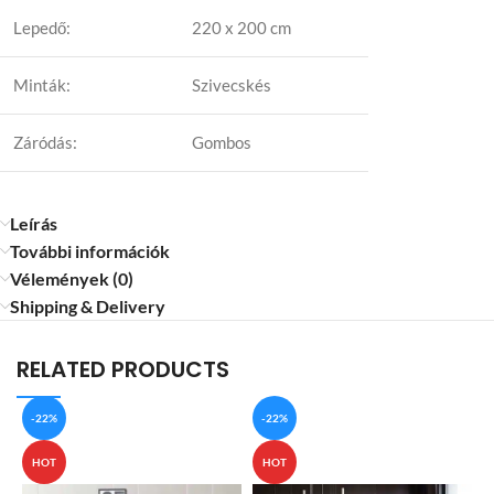
Lepedő:
220 x 200 cm
Minták:
Szivecskés
Záródás:
Gombos
Leírás
További információk
Vélemények (0)
Shipping & Delivery
RELATED PRODUCTS
-22%
-22%
HOT
HOT