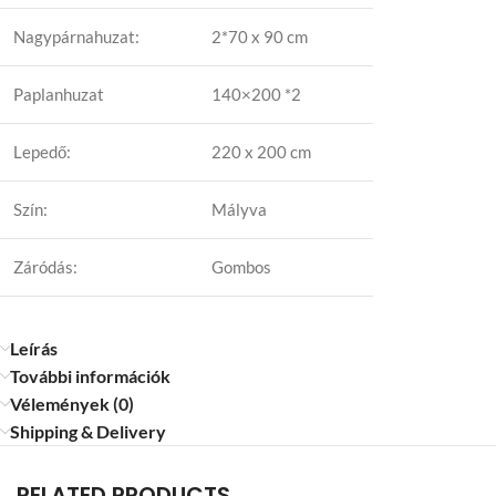
Nagypárnahuzat:
2*70 x 90 cm
Paplanhuzat
140×200 *2
Lepedő:
220 x 200 cm
Szín:
Mályva
Záródás:
Gombos
Leírás
További információk
Vélemények (0)
Shipping & Delivery
RELATED PRODUCTS