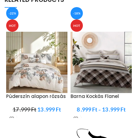
-22%
-18%
HOT
HOT
Púderszín alapon rózsás
Barna Kockás Flanel
S
flanel ágyneműhuzat
Ágyneműhuzat
17 .999
Ft
13 .999
Ft
8 .999
Ft
13 .999
Ft
–