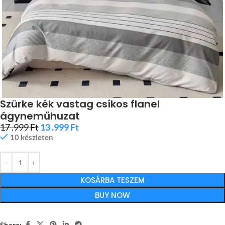
Szürke kék vastag csíkos flanel
ágyneműhuzat
17 .999
Ft
13 .999
Ft
10 készleten
KOSÁRBA TESZEM
BUY NOW
Share: