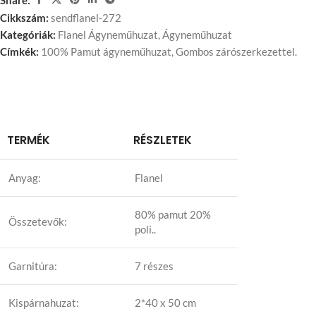
Cikkszám:
sendflanel-272
Kategóriák:
Flanel Ágyneműhuzat
,
Ágyneműhuzat
Címkék:
100% Pamut ágyneműhuzat
,
Gombos zárószerkezettel.
TERMÉK
RÉSZLETEK
Anyag:
Flanel
80% pamut 20%
Összetevők:
poli..
Garnitúra:
7 részes
Kispárnahuzat:
2*40 x 50 cm