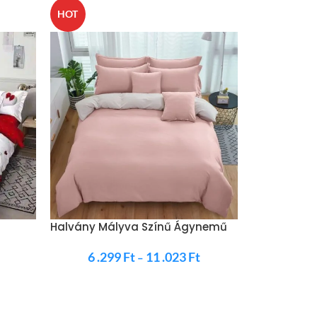
HOT
HOT
Halvány Mályva Színű Ágynemű
Halvány Zö
6 .299
Ft
11 .023
Ft
6 .2
–