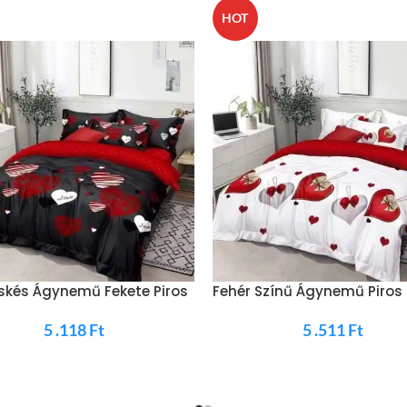
HOT
skés Ágynemű Fekete Piros
Fehér Színű Ágynemű Piros
Szívvel
5 .118
Ft
5 .511
Ft