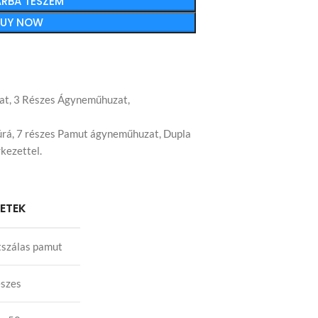
RBA TESZEM
BUY NOW
at
,
3 Részes Ágyneműhuzat
,
úrá
,
7 részes Pamut ágyneműhuzat
,
Dupla
kezettel.
LETEK
szálas pamut
észes