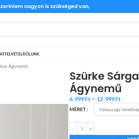
 szerintem nagyon is szükséged van,
ATFELVÉTEL
RÓLUNK
síkos Ágynemű
Szürke Sárga
Ágynemű
–
6 .999
Ft
12 .999
Ft
MÉRET