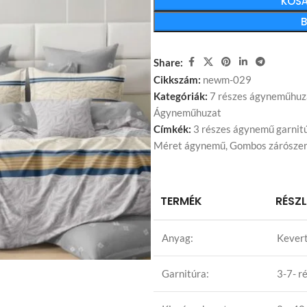
KOSÁ
Share:
Cikkszám:
newm-029
Kategóriák:
7 részes ágyneműhuz
Ágyneműhuzat
Címkék:
3 részes ágynemű garnit
Méret ágynemű
,
Gombos zárószer
TERMÉK
RÉSZ
Anyag:
Kevert
Garnitúra:
3-7- r