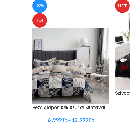
-22%
HOT
HOT
Szivec
Színű
Bézs Alapon Kék Szürke Mintával
6 .999
Ft
12 .999
Ft
–