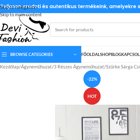
Teljesen eredeti és autentikus termékeink, amelyekre
Skip to navigation
Skip to main content
BROWSE CATEGORIES
FŐOLDAL
SHOP
BLOG
KAPCSOL
Kezdőlap
Ágyneműhuzat
3 Részes Ágyneműhuzat
Szürke Sárga C
-22%
HOT