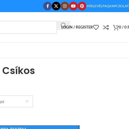
HÍRLEVÉL
FAQ
KAPCSOLAT
LOGIN / REGISTER
0
/
0
 Csíkos