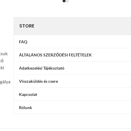
STORE
FAQ
tsuk
ÁLTALÁNOS SZERZŐDÉSI FELTÉTELEK
tő
nki
Adatkezelési Tájékoztató
Visszaküldés és csere
ggálya
Kapcsolat
Rólunk