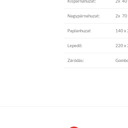
Kispárnahuzat:
2x 40 
Nagypárnahuzat:
2x 70 
Paplanhuzat
140 x
Lepedő:
220 x
Záródás:
Gomb