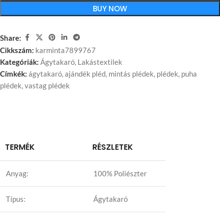
BUY NOW
Share:
Cikkszám:
karminta7899767
Kategóriák:
Ágytakaró
,
Lakástextilek
Címkék:
ágytakaró
,
ajándék pléd
,
mintás plédek
,
plédek
,
puha
plédek
,
vastag plédek
TERMÉK
RÉSZLETEK
Anyag:
100% Poliészter
Típus:
Ágytakaró