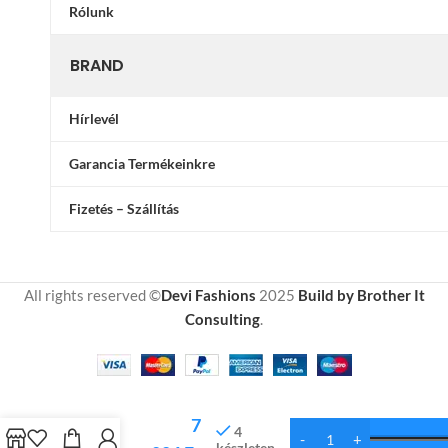
Rólunk
BRAND
Hírlevél
Garancia Termékeinkre
Fizetés – Szállítás
All rights reserved ©
Devi Fashions
2025
Build by Brother It
Consulting
.
Takaró
7
Fehér
4
készleten