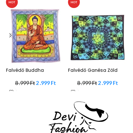
HOT
HOT
Falvédő Buddha
Falvédő Ganésa Zöld
F
Naplementében
Színben
8 .999
Ft
2 .999
Ft
8 .999
Ft
2 .999
Ft