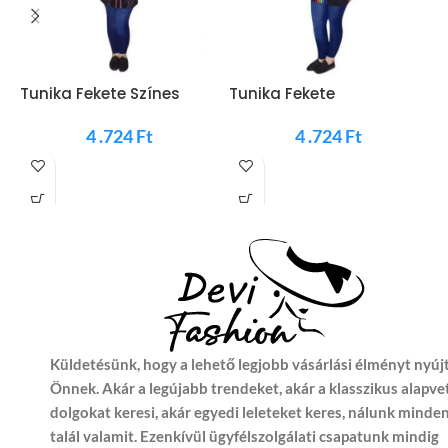
Tunika Fekete Színes
Tunika Fekete
T
Fával
Szivárványos
P
4 .724
Ft
4 .724
Ft
Küldetésünk, hogy a lehető legjobb vásárlási élményt nyúj
Önnek. Akár a legújabb trendeket, akár a klasszikus alapve
dolgokat keresi, akár egyedi leleteket keres, nálunk minde
talál valamit. Ezenkívül ügyfélszolgálati csapatunk mindig